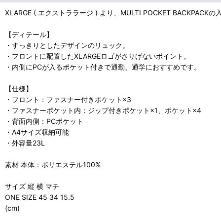
XLARGE ( エクストララージ ) より、MULTI POCKET BACKPAC
【ディテール】
・すっきりとしたデザインのリュック。
・フロントに配置したXLARGEロゴがさりげないポイント。
・内側にPCが入るポケット付きで通勤、通学におすすめです。
【仕様】
・フロント：ファスナー付きポケット×3
・ファスナーポケット内：ジップ付きポケット×1、ポケット×4
・背面内側：PCポケット
・A4サイズ収納可能
・外容量23L
素材 本体：ポリエステル100%
サイズ 縦 横 マチ
ONE SIZE 45 34 15.5
(cm)