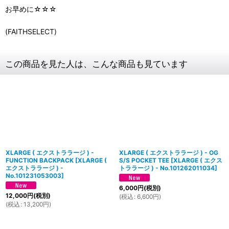
お早めに☆☆☆
(FAITHSELECT)
この商品を見た人は、こんな商品も見ています
XLARGE ( エクストララージ ) -
XLARGE ( エクストララージ ) - OG
FUNCTION BACKPACK
[
XLARGE (
S/S POCKET TEE
[
XLARGE ( エクス
エクストララージ ) -
トララージ ) - No.101262011034
]
No.101231053003
]
6,000
円
(税別)
12,000
円
(税別)
(
税込
:
6,600
円
)
(
税込
:
13,200
円
)