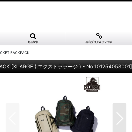
商品検索
各店ブログ＆リンク集
OCKET BACKPACK
PACK
[
XLARGE ( エクストララージ ) - No.101254053001
]