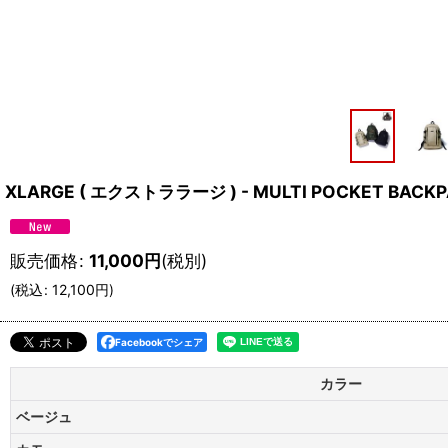
XLARGE ( エクストララージ ) - MULTI POCKET BACK
販売価格
:
11,000
円
(税別)
(
税込
:
12,100
円
)
Facebookでシェア
カラー
ベージュ