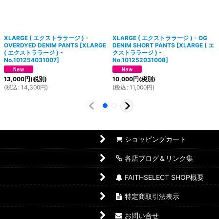
XLARGE ( エクストララージ ) -
XLARGE ( エクストララージ ) - OG
OVERDYED DENIM PANTS
[
XLARGE
DENIM SHORT PANTS
[
XLARGE ( エ
( エクストララージ ) -
クストララージ ) -
No.101254031007
]
No.101252031008
]
13,000
円
(税別)
10,000
円
(税別)
(
税込
:
14,300
円
)
(
税込
:
11,000
円
)
ショッピングカート
各店ブログ＆リンク集
FAITHSELECT SHOP概要
特定商取引法表示
お問い合せ