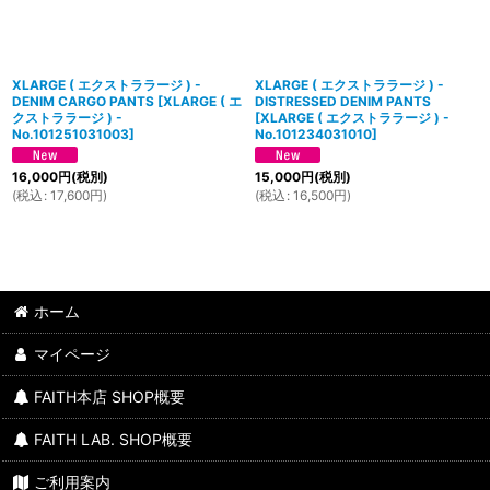
XLARGE ( エクストララージ ) -
XLARGE ( エクストララージ ) -
DENIM CARGO PANTS
[
XLARGE ( エ
DISTRESSED DENIM PANTS
クストララージ ) -
[
XLARGE ( エクストララージ ) -
No.101251031003
]
No.101234031010
]
16,000
円
(税別)
15,000
円
(税別)
(
税込
:
17,600
円
)
(
税込
:
16,500
円
)
ホーム
マイページ
FAITH本店 SHOP概要
FAITH LAB. SHOP概要
ご利用案内