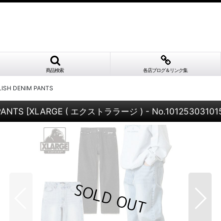
商品検索
各店ブログ＆リンク集
ISH DENIM PANTS
PANTS
[
XLARGE ( エクストララージ ) - No.10125303101