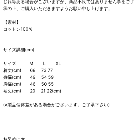
じれ等ある場合がございますが、商品不良ではありません事をご了
承の上、ご購入いただきますようお願い申し上げます。
【素材】
コットン100％
サイズ詳細(cm)
サイズ M L XL
着丈(cm) 68 73 77
身幅(cm) 49 54 59
肩幅(cm) 46 50 55
袖丈(cm) 20 21 22(cm)
(※製品個体差がある場合がございます。ご了承下さい)
お早めに☆