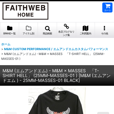
カート
各店ブログ＆リ
BRAND一覧
アイテム別
商品検索
ご利用案内
その他
ンク集
ホーム
>
M&M CUSTOM PERFORMANCE / エムアンドエムカスタムパフォーマンス
>
M&M (エムアンドエム) - M&M × MASSES 「T-SHIRT HELL」 (25MM-
MASSES-01 )
M&M (エムアンドエム) - M&M × MASSES 「T-
SHIRT HELL」 (25MM-MASSES-01 )
[
M&M (エムアン
ドエム ) - 25MM-MASSES-01 BLACK
]