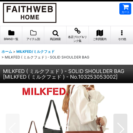
カート
各店ブログ＆リ
BRAND一覧
アイテム別
商品検索
ご利用案内
その他
ンク集
ホーム
>
MILKFED/ミルクフェド
>
MILKFED ( ミルクフェド ) - SOLID SHOULDER BAG
MILKFED ( ミルクフェド ) - SOLID SHOULDER BAG
[
MILKFED ( ミルクフェド ) - No.103253053002
]