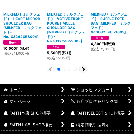
MILKFED ( ミルクフェ
MILKFED ( ミルクフェ
MILKFED ( ミルクフェ
ド ) - HEART MIRROR
ド ) - ACTIVE FRONT
ド ) - RUFFLE TOTE
SHOULDER BAG
POCKET MOLLE
BAG
[
MILKFED ( ミルク
[
MILKFED ( ミルクフェ
SHOULDER BAG
フェド ) -
ド ) -
[
MILKFED ( ミルクフェ
No.103254053003
]
No.103262053004
]
ド ) -
No.103224053003
]
4,800
円
(税別)
10,000
円
(税別)
(
税込
:
5,280
円
)
5,500
円
(税別)
(
税込
:
11,000
円
)
(
税込
:
6,050
円
)
ホーム
ショッピングカート
マイページ
各店ブログ＆リンク集
FAITH本店 SHOP概要
FAITHSELECT SHOP概要
FAITH LAB. SHOP概要
特定商取引法表示