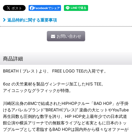
Facebookでシェア
返品特約に関する重要事項
お問い合わせ
商品詳細
BREATH ( ブレス ) より、 FREE LOGO TEEの入荷です。
6oz の天竺素材を製品ヴィンテージ加工したH/S TEE。
アイコニックなグラフィックが特徴。
川崎区出身の8MCで結成されたHIPHOPクルー「BAD HOP」が手掛
けるアパレルブランド”BREATH(ブレス)” 楽曲の大ヒットやYouTube
再生回数も圧倒的な数字を誇り、HIP HOP史上最年少での日本武道
館公演や横浜アリーナでの無観客ライブなど名実ともに日本のトッ
プグループとして君臨するBAD HOPは国内外から様々なオファーが