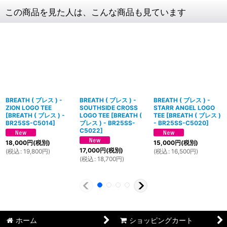
この商品を見た人は、こんな商品も見ています
BREATH ( ブレス ) -
BREATH ( ブレス ) -
BREATH ( ブレス ) -
ZION LOGO TEE
SOUTHSIDE CROSS
STARR ANGEL LOGO
[
BREATH ( ブレス ) -
LOGO TEE
[
BREATH (
TEE
[
BREATH ( ブレス )
BR25SS-C5014
]
ブレス ) - BR25SS-
- BR25SS-C5020
]
C5022
]
18,000
円
(税別)
15,000
円
(税別)
17,000
円
(税別)
(
税込
:
19,800
円
)
(
税込
:
16,500
円
)
(
税込
:
18,700
円
)
ホーム
ショッピングカート