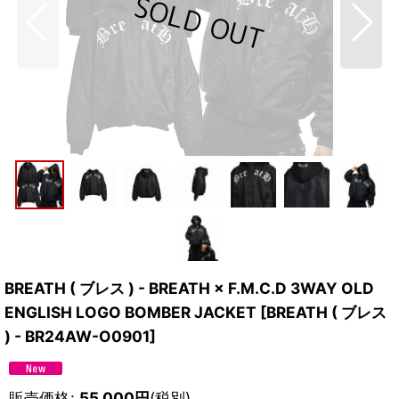
BREATH ( ブレス ) - BREATH × F.M.C.D 3WAY OLD
ENGLISH LOGO BOMBER JACKET
[
BREATH ( ブレス
) - BR24AW-O0901
]
販売価格
:
55,000
円
(税別)