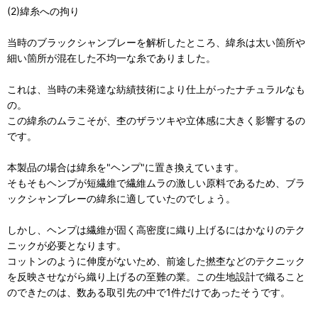
(2)緯糸への拘り
当時のブラックシャンブレーを解析したところ、緯糸は太い箇所や
細い箇所が混在した不均一な糸でありました。
これは、当時の未発達な紡績技術により仕上がったナチュラルなも
の。
この緯糸のムラこそが、杢のザラツキや立体感に大きく影響するの
です。
本製品の場合は緯糸を"ヘンプ"に置き換えています。
そもそもヘンプが短繊維で繊維ムラの激しい原料であるため、ブラ
ックシャンブレーの緯糸に適していたのでしょう。
しかし、ヘンプは繊維が固く高密度に織り上げるにはかなりのテク
ニックが必要となります。
コットンのように伸度がないため、前途した撚杢などのテクニック
を反映させながら織り上げるの至難の業。この生地設計で織ること
のできたのは、数ある取引先の中で1件だけであったそうです。