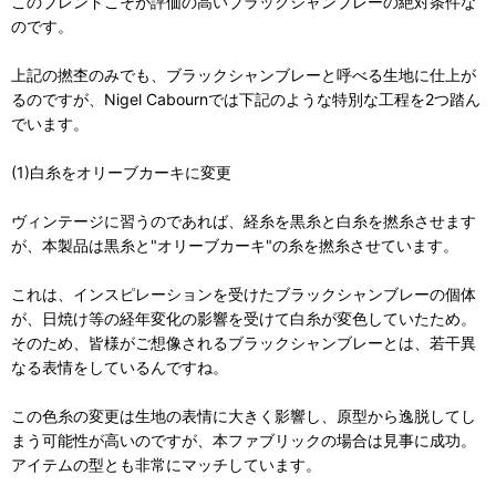
このブレンドこそが評価の高いブラックシャンブレーの絶対条件な
のです。
上記の撚杢のみでも、ブラックシャンブレーと呼べる生地に仕上が
るのですが、Nigel Cabournでは下記のような特別な工程を2つ踏ん
でいます。
(1)白糸をオリーブカーキに変更
ヴィンテージに習うのであれば、経糸を黒糸と白糸を撚糸させます
が、本製品は黒糸と"オリーブカーキ"の糸を撚糸させています。
これは、インスピレーションを受けたブラックシャンブレーの個体
が、日焼け等の経年変化の影響を受けて白糸が変色していたため。
そのため、皆様がご想像されるブラックシャンブレーとは、若干異
なる表情をしているんですね。
この色糸の変更は生地の表情に大きく影響し、原型から逸脱してし
まう可能性が高いのですが、本ファブリックの場合は見事に成功。
アイテムの型とも非常にマッチしています。