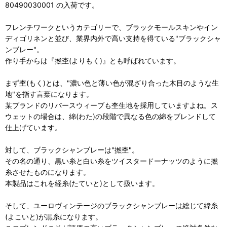
80490030001 の入荷です。
フレンチワークというカテゴリーで、ブラックモールスキンやイン
ディゴリネンと並び、業界内外で高い支持を得ている"ブラックシャ
ンブレー"。
作り手からは『撚杢(よりもく)』とも呼ばれています。
まず杢(もく)とは、"濃い色と薄い色が混ざり合った木目のような生
地"を指す言葉になります。
某ブランドのリバースウィーブも杢生地を採用していますよね。ス
ウェットの場合は、綿(わた)の段階で異なる色の綿をブレンドして
仕上げています。
対して、ブラックシャンブレーは"撚杢"。
その名の通り、黒い糸と白い糸をツイスタードーナッツのように撚
糸させたものになります。
本製品はこれを経糸(たていと)として扱います。
そして、ユーロヴィンテージのブラックシャンブレーは総じて緯糸
(よこいと)が黒糸になります。