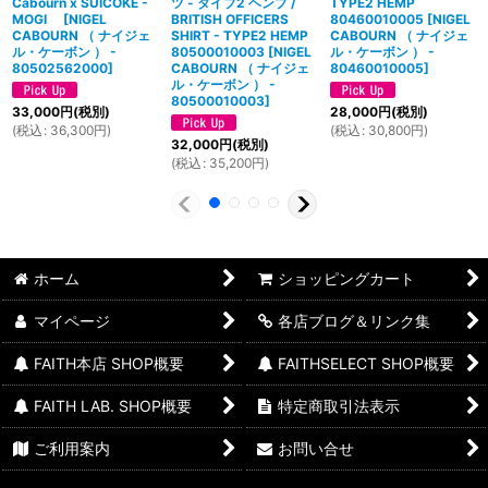
Cabourn x SUICOKE -
ツ - タイプ2 ヘンプ /
TYPE2 HEMP
MOGI
[
NIGEL
BRITISH OFFICERS
80460010005
[
NIGEL
CABOURN （ ナイジェ
SHIRT - TYPE2 HEMP
CABOURN （ ナイジェ
ル・ケーボン ） -
80500010003
[
NIGEL
ル・ケーボン ） -
80502562000
]
CABOURN （ ナイジェ
80460010005
]
ル・ケーボン ） -
80500010003
]
33,000
円
(税別)
28,000
円
(税別)
(
税込
:
36,300
円
)
(
税込
:
30,800
円
)
32,000
円
(税別)
(
税込
:
35,200
円
)
ホーム
ショッピングカート
マイページ
各店ブログ＆リンク集
FAITH本店 SHOP概要
FAITHSELECT SHOP概要
FAITH LAB. SHOP概要
特定商取引法表示
ご利用案内
お問い合せ