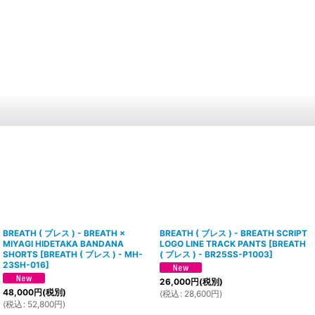
BREATH ( ブレス ) - BREATH ×
BREATH ( ブレス ) - BREATH SCRIPT
MIYAGI HIDETAKA BANDANA
LOGO LINE TRACK PANTS
[
BREATH
SHORTS
[
BREATH ( ブレス ) - MH-
( ブレス ) - BR25SS-P1003
]
23SH-016
]
26,000
円
(税別)
48,000
円
(税別)
(
税込
:
28,600
円
)
(
税込
:
52,800
円
)