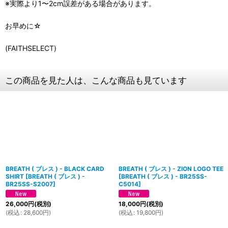
※実際より1〜2cm誤差がある場合があります。
お早めに☆
(FAITHSELECT)
この商品を見た人は、こんな商品も見ています
BREATH ( ブレス ) - BLACK CARD
BREATH ( ブレス ) - ZION LOGO TEE
SHIRT
[
BREATH ( ブレス ) -
[
BREATH ( ブレス ) - BR25SS-
BR25SS-S2007
]
C5014
]
26,000
円
(税別)
18,000
円
(税別)
(
税込
:
28,600
円
)
(
税込
:
19,800
円
)