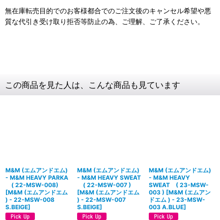
無在庫転売目的でのお客様都合でのご注文後のキャンセル希望や悪
質な代引き受け取り拒否等防止の為、ご理解、ご了承ください。
この商品を見た人は、こんな商品も見ています
M&M (エムアンドエム)
M&M (エムアンドエム)
M&M (エムアンドエム)
- M&M HEAVY PARKA
- M&M HEAVY SWEAT
- M&M HEAVY
( 22-MSW-008)
( 22-MSW-007 )
SWEAT ( 23-MSW-
[
M&M (エムアンドエム
[
M&M (エムアンドエム
003 )
[
M&M (エムアン
) - 22-MSW-008
) - 22-MSW-007
ドエム ) - 23-MSW-
S.BEIGE
]
S.BEIGE
]
003 A.BLUE
]