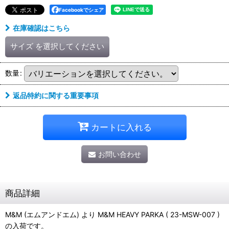
Facebookでシェア
在庫確認はこちら
サイズ
を選択してください
数量
:
返品特約に関する重要事項
カートに入れる
お問い合わせ
商品詳細
M&M (エムアンドエム) より M&M HEAVY PARKA ( 23-MSW-007 )
の入荷です。