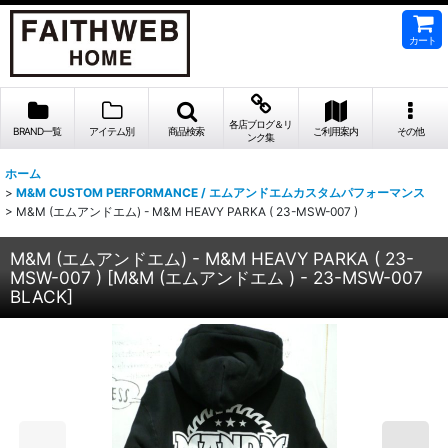
カート
各店ブログ＆リ
BRAND一覧
アイテム別
商品検索
ご利用案内
その他
ンク集
ホーム
>
M&M CUSTOM PERFORMANCE / エムアンドエムカスタムパフォーマンス
>
M&M (エムアンドエム) - M&M HEAVY PARKA ( 23-MSW-007 )
M&M (エムアンドエム) - M&M HEAVY PARKA ( 23-
MSW-007 )
[
M&M (エムアンドエム ) - 23-MSW-007
BLACK
]