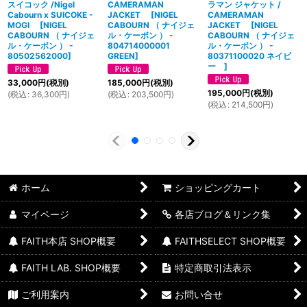
スイコック /Nigel
CAMERAMAN
ラマン ジャケット /
Cabourn x SUICOKE -
JACKET
[
NIGEL
CAMERAMAN
MOGI
[
NIGEL
CABOURN （ ナイジェ
JACKET
[
NIGEL
CABOURN （ ナイジェ
ル・ケーボン ） -
CABOURN （ ナイジェ
ル・ケーボン ） -
804714000001
ル・ケーボン ） -
80502562000
]
GREEN
]
80371100020 ネイビ
ー
]
33,000
円
(税別)
185,000
円
(税別)
195,000
円
(税別)
(
税込
:
36,300
円
)
(
税込
:
203,500
円
)
(
税込
:
214,500
円
)
ホーム
ショッピングカート
マイページ
各店ブログ＆リンク集
FAITH本店 SHOP概要
FAITHSELECT SHOP概要
FAITH LAB. SHOP概要
特定商取引法表示
ご利用案内
お問い合せ