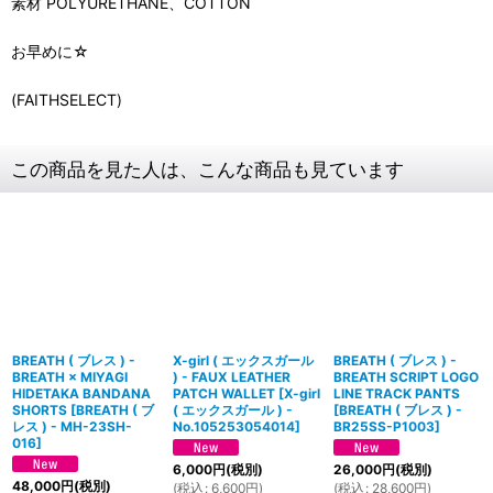
素材 POLYURETHANE、COTTON
お早めに☆
(FAITHSELECT)
この商品を見た人は、こんな商品も見ています
BREATH ( ブレス ) -
X-girl ( エックスガール
BREATH ( ブレス ) -
BREATH × MIYAGI
) - FAUX LEATHER
BREATH SCRIPT LOGO
HIDETAKA BANDANA
PATCH WALLET
[
X-girl
LINE TRACK PANTS
SHORTS
[
BREATH ( ブ
( エックスガール ) -
[
BREATH ( ブレス ) -
レス ) - MH-23SH-
No.105253054014
]
BR25SS-P1003
]
016
]
6,000
円
(税別)
26,000
円
(税別)
48,000
円
(税別)
(
税込
:
6,600
円
)
(
税込
:
28,600
円
)