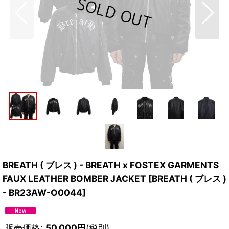
BREATH ( ブレス ) - BREATH x FOSTEX GARMENTS
FAUX LEATHER BOMBER JACKET
[
BREATH ( ブレス )
- BR23AW-O0044
]
販売価格
:
50,000
円
(税別)