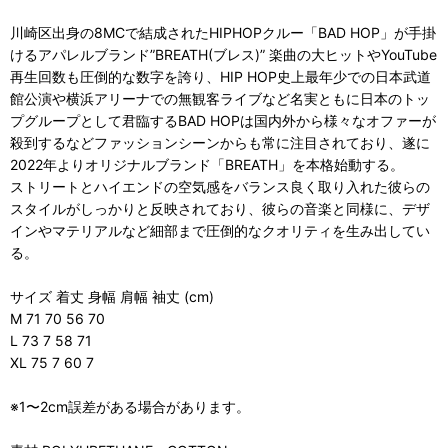
川崎区出身の8MCで結成されたHIPHOPクルー「BAD HOP」が手掛
けるアパレルブランド”BREATH(ブレス)” 楽曲の大ヒットやYouTube
再生回数も圧倒的な数字を誇り、HIP HOP史上最年少での日本武道
館公演や横浜アリーナでの無観客ライブなど名実ともに日本のトッ
プグループとして君臨するBAD HOPは国内外から様々なオファーが
殺到するなどファッションシーンからも常に注目されており、遂に
2022年よりオリジナルブランド「BREATH」を本格始動する。
ストリートとハイエンドの空気感をバランス良く取り入れた彼らの
スタイルがしっかりと反映されており、彼らの音楽と同様に、デザ
インやマテリアルなど細部まで圧倒的なクオリティを生み出してい
る。
サイズ 着丈 身幅 肩幅 袖丈 (cm)
M 71 70 56 70
L 73 7 58 71
XL 75 7 60 7
※1〜2cm誤差がある場合があります。