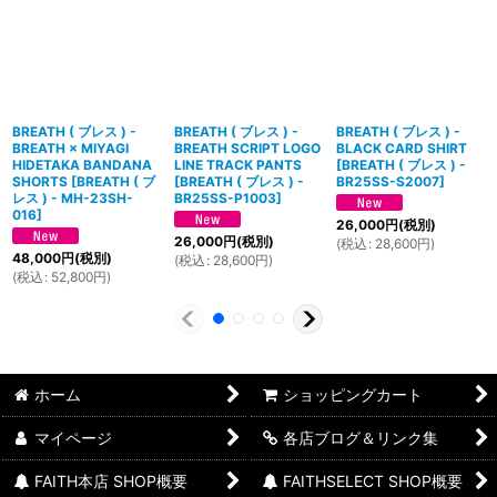
BREATH ( ブレス ) -
BREATH ( ブレス ) -
BREATH ( ブレス ) -
BREATH × MIYAGI
BREATH SCRIPT LOGO
BLACK CARD SHIRT
HIDETAKA BANDANA
LINE TRACK PANTS
[
BREATH ( ブレス ) -
SHORTS
[
BREATH ( ブ
[
BREATH ( ブレス ) -
BR25SS-S2007
]
レス ) - MH-23SH-
BR25SS-P1003
]
016
]
26,000
円
(税別)
26,000
円
(税別)
(
税込
:
28,600
円
)
48,000
円
(税別)
(
税込
:
28,600
円
)
(
税込
:
52,800
円
)
ホーム
ショッピングカート
マイページ
各店ブログ＆リンク集
FAITH本店 SHOP概要
FAITHSELECT SHOP概要