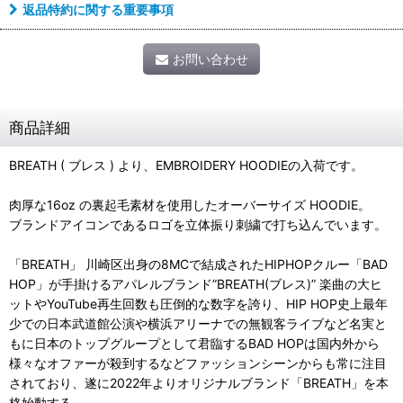
返品特約に関する重要事項
お問い合わせ
商品詳細
BREATH ( ブレス ) より、EMBROIDERY HOODIEの入荷です。
肉厚な16oz の裏起毛素材を使用したオーバーサイズ HOODIE。
ブランドアイコンであるロゴを立体振り刺繍で打ち込んでいます。
「BREATH」 川崎区出身の8MCで結成されたHIPHOPクルー「BAD
HOP」が手掛けるアパレルブランド”BREATH(ブレス)” 楽曲の大ヒ
ットやYouTube再生回数も圧倒的な数字を誇り、HIP HOP史上最年
少での日本武道館公演や横浜アリーナでの無観客ライブなど名実と
もに日本のトップグループとして君臨するBAD HOPは国内外から
様々なオファーが殺到するなどファッションシーンからも常に注目
されており、遂に2022年よりオリジナルブランド「BREATH」を本
格始動する。