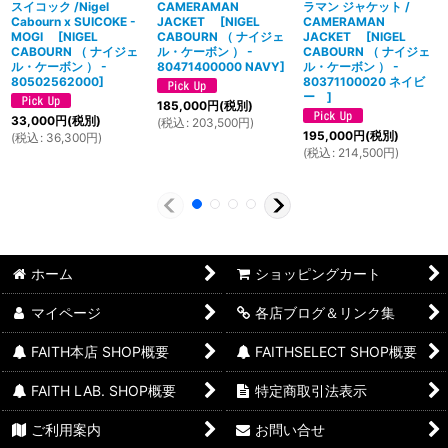
スイコック /Nigel
CAMERAMAN
ラマン ジャケット /
Cabourn x SUICOKE -
JACKET
[
NIGEL
CAMERAMAN
MOGI
[
NIGEL
CABOURN （ ナイジェ
JACKET
[
NIGEL
CABOURN （ ナイジェ
ル・ケーボン ） -
CABOURN （ ナイジェ
ル・ケーボン ） -
80471400000 NAVY
]
ル・ケーボン ） -
80502562000
]
80371100020 ネイビ
ー
]
185,000
円
(税別)
33,000
円
(税別)
(
税込
:
203,500
円
)
195,000
円
(税別)
(
税込
:
36,300
円
)
(
税込
:
214,500
円
)
ホーム
ショッピングカート
マイページ
各店ブログ＆リンク集
FAITH本店 SHOP概要
FAITHSELECT SHOP概要
FAITH LAB. SHOP概要
特定商取引法表示
ご利用案内
お問い合せ