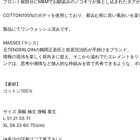
フロント裾部分にM&Mでお馴染みのノコギリが落とし込まれたタグ
COTTON100%のボディを使用しており、着込む程に良い風合いを
製品にてワンウォッシュ済みです。
MASSES (マシス)
元TENDERLOINの鶴岡正吾氏と前原完治氏が手掛けるブランド。
情報の混沌を楽しく前向きに捉え、そこから溢れでたエレメントをリ
ングは、思考や感情など個人的な枠組みを皆で共有できるような、ポ
【素材】
コットン100％
サイズ 肩幅 袖丈 身幅 着丈
L 51 21 55 71
XL 56 23 60 75(cm)
(※多少の誤差はご了承下さい)