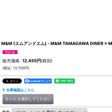
M&M (エムアンドエム) - M&M TAMAGAWA DINER × M&
販売価格
:
12,455
円
(税別)
(
税込
:
13,700
円
)
Facebookでシェア
在庫確認はこちら
サイズ
を選択してください
数量
: