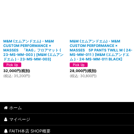
M&M (エムアンドエム) - M&M
M&M (エムアンドエム) - M&M
CUSTOM PERFORMANCE ×
CUSTOM PERFORMANCE ×
MASSES 「RAG」フロアマット (
MASSES 5P PANTS TWILL M ( 24-
23-MS-MM-003 )
[
M&M (エムアン
MS-MM-011 )
[
M&M (エムアンドエ
ドエム ) - 23-MS-MM-003
]
ム ) - 24-MS-MM-011 BLACK
]
32,000
円
(税別)
28,000
円
(税別)
(
税込
:
35,200
円
)
(
税込
:
30,800
円
)
ホーム
マイページ
FAITH本店 SHOP概要