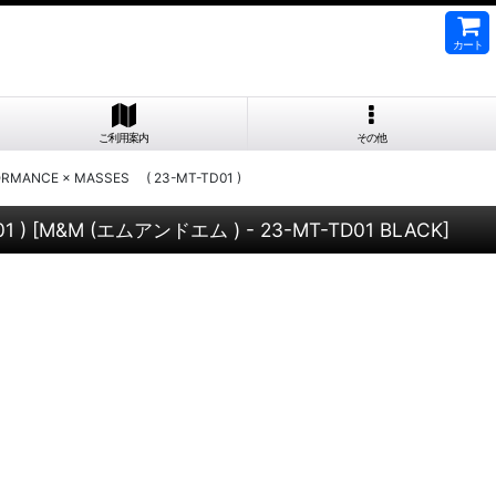
カート
ご利用案内
その他
MANCE × MASSES ( 23-MT-TD01 )
1 )
[
M&M (エムアンドエム ) - 23-MT-TD01 BLACK
]