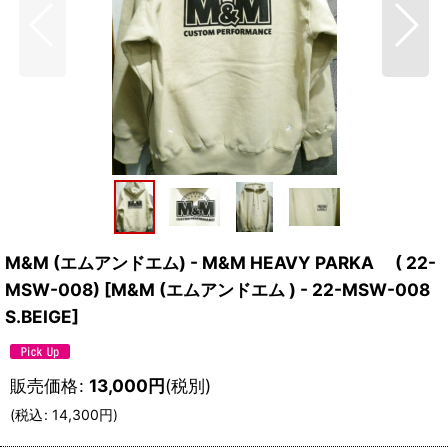
M&M (エムアンドエム) - M&M HEAVY PARKA ( 22-
MSW-008)
[
M&M (エムアンドエム ) - 22-MSW-008
S.BEIGE
]
販売価格
:
13,000
円
(税別)
(
税込
:
14,300
円
)