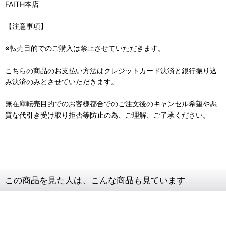
FAITH本店
【注意事項】
※転売目的でのご購入は禁止させていただきます。
こちらの商品のお支払い方法はクレジットカード決済と銀行振り込
み決済のみとさせていただきます。
無在庫転売目的でのお客様都合でのご注文後のキャンセル希望や悪
質な代引き受け取り拒否等防止の為、ご理解、ご了承ください。
この商品を見た人は、こんな商品も見ています