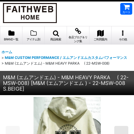
カート
各店ブログ＆リ
BRAND一覧
アイテム別
商品検索
ご利用案内
その他
ンク集
ホーム
>
M&M CUSTOM PERFORMANCE / エムアンドエムカスタムパフォーマンス
>
M&M (エムアンドエム) - M&M HEAVY PARKA ( 22-MSW-008)
M&M (エムアンドエム) - M&M HEAVY PARKA ( 22-
MSW-008)
[
M&M (エムアンドエム ) - 22-MSW-008
S.BEIGE
]