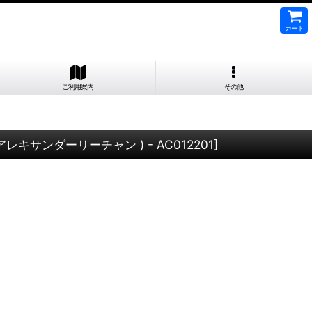
カート
ご利用案内
その他
g ( アレキサンダーリーチャン ) - AC012201
]