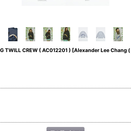
 TWILL CREW ( AC012201 )
[
Alexander Lee Cha