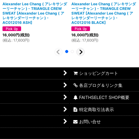
Alexander Lee Chang ( アレキサンダ
Alexander Lee Chang ( アレキサンダ
ーリーチャン ) - TRIANGLE CREW
ーリーチャン ) - TRIANGLE CREW
SWEAT
[
Alexander Lee Chang ( ア
SWEAT
[
Alexander Lee Chang ( ア
レキサンダーリーチャン ) -
レキサンダーリーチャン ) -
AC012016 ASH
]
AC012016 BLACK
]
16,000
円
(税別)
16,000
円
(税別)
(
税込
:
17,600
円
)
(
税込
:
17,600
円
)
ショッピングカート
各店ブログ＆リンク集
FAITHSELECT SHOP概要
特定商取引法表示
お問い合せ