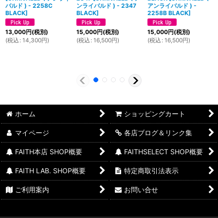
バルド ) - 2258C
ンライバルド ) - 2347
アンライバルド ) -
BLACK
]
BLACK
]
2258B BLACK
]
13,000
円
(税別)
15,000
円
(税別)
15,000
円
(税別)
(
税込
:
14,300
円
)
(
税込
:
16,500
円
)
(
税込
:
16,500
円
)
ホーム
ショッピングカート
マイページ
各店ブログ＆リンク集
FAITH本店 SHOP概要
FAITHSELECT SHOP概要
FAITH LAB. SHOP概要
特定商取引法表示
ご利用案内
お問い合せ