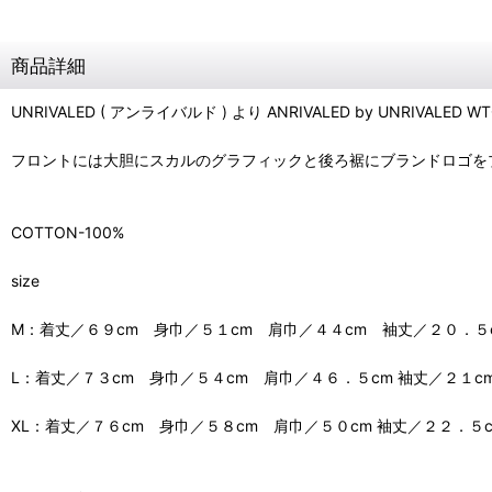
商品詳細
UNRIVALED ( アンライバルド ) より ANRIVALED by UNRIVALED
フロントには大胆にスカルのグラフィックと後ろ裾にブランドロゴを
COTTON-100%
size
M：着丈／６９cm 身巾／５１cm 肩巾／４４cm 袖丈／２０．５
L：着丈／７３cm 身巾／５４cm 肩巾／４６．５cm 袖丈／２１c
XL：着丈／７６cm 身巾／５８cm 肩巾／５０cm 袖丈／２２．５