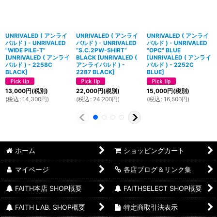
UNRIVALED ( アンライ
UNRIVALED ( アンライ
UNRIVALED ( アンライ
バルド ) - UNRIVALED
バルド ) - UNRIVALED
バルド ) - UNRIVALED
"WIDE PILE-T"
“S.C.2PW-SHIRT”
"OPC" BLUE
[
UNRIVALED ( アンライ
BLACK
[
UNRIVALED (
[
UNRIVALED ( アンライ
バルド ) - 2258C
アンライバルド ) -
バルド ) - 2252C
BLACK
]
2287 BLACK
]
BLUE
]
13,000
円
(税別)
22,000
円
(税別)
15,000
円
(税別)
(
税込
:
14,300
円
)
(
税込
:
24,200
円
)
(
税込
:
16,500
円
)
ホーム
ショッピングカート
マイページ
各店ブログ＆リンク集
FAITH本店 SHOP概要
FAITHSELECT SHOP概要
FAITH LAB. SHOP概要
特定商取引法表示