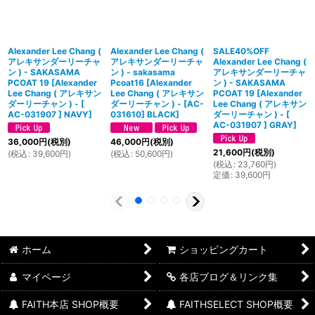
Alexander Lee Chang (
Alexander Lee Chang (
SALE40%OFF
アレキサンダーリーチャ
アレキサンダーリーチャ
Alexander Lee Chang (
ン ) - SAKASAMA
ン ) - sakasama
アレキサンダーリーチャ
PCOAT 19
[
Alexander
Pcoat16
[
Alexander
ン ) - SAKASAMA
Lee Chang ( アレキサン
Lee Chang ( アレキサン
PCOAT 19
[
Alexander
ダーリーチャン ) - [
ダーリーチャン ) - [AC-
Lee Chang ( アレキサン
AC-031907 ] NAVY
]
031610] BLACK
]
ダーリーチャン ) - [
AC-031907 ] GRAY
]
36,000
円
(税別)
46,000
円
(税別)
21,600
円
(税別)
(
税込
:
39,600
円
)
(
税込
:
50,600
円
)
(
税込
:
23,760
円
)
定価
:
39,600
円
ホーム
ショッピングカート
マイページ
各店ブログ＆リンク集
FAITH本店 SHOP概要
FAITHSELECT SHOP概要