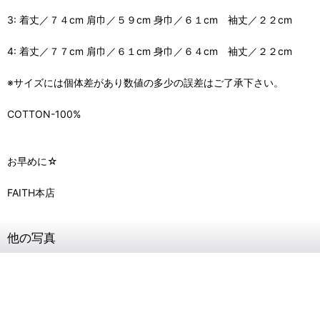
3: 着丈／７４cm 肩巾／５９cm 身巾／６１cm 袖丈／２２cm
4: 着丈／７７cm 肩巾／６１cm 身巾／６４cm 袖丈／２２cm
※サイズには個体差があり数値の多少の誤差はご了承下さい。
COTTON-100%
お早めに☆
FAITH本店
他の写真