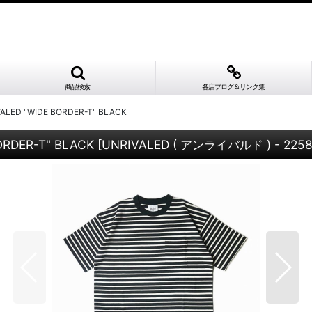
商品検索
各店ブログ＆リンク集
ALED "WIDE BORDER-T" BLACK
RDER-T" BLACK
[
UNRIVALED ( アンライバルド ) - 2258