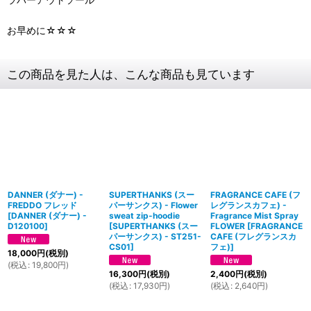
お早めに☆☆☆
この商品を見た人は、こんな商品も見ています
DANNER (ダナー) -
SUPERTHANKS (スー
FRAGRANCE CAFE (フ
FREDDO フレッド
パーサンクス) - Flower
レグランスカフェ) -
[
DANNER (ダナー) -
sweat zip-hoodie
Fragrance Mist Spray
D120100
]
[
SUPERTHANKS (スー
FLOWER
[
FRAGRANCE
パーサンクス) - ST251-
CAFE (フレグランスカ
CS01
]
フェ)
]
18,000
円
(税別)
(
税込
:
19,800
円
)
16,300
円
(税別)
2,400
円
(税別)
(
税込
:
17,930
円
)
(
税込
:
2,640
円
)