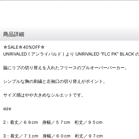
商品詳細
☆SALE☆40%OFF☆
UNRIVALED ( アンライバルド ) より UNRIVALED “FLC PK” BLAC
脇にリブの切り替えを入れたフリースのプルオーバーパーカー。
シンプルな胸の刺繍と左袖口の切り替えがポイント。
サイズ感はやや大きめなシルエットです。
size
2：着丈／６９cm 身幅／５７cm 裄丈／９５cm
3：着丈／７１cm 身幅／６０cm 裄丈／９７cm