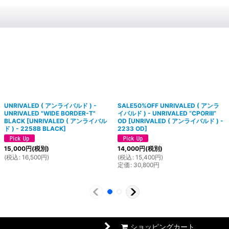
UNRIVALED ( アンライバルド ) -
SALE50%OFF UNRIVALED ( アンラ
UNRIVALED "WIDE BORDER-T"
イバルド ) - UNRIVALED “CPORIII”
BLACK
[
UNRIVALED ( アンライバル
OD
[
UNRIVALED ( アンライバルド ) -
ド ) - 2258B BLACK
]
2233 OD
]
15,000
円
(税別)
14,000
円
(税別)
(
税込
:
16,500
円
)
(
税込
:
15,400
円
)
定価
:
30,800
円
ショッピングカート