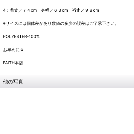
4：着丈／７４cm 身幅／６３cm 裄丈／９８cm
※サイズには個体差があり数値の多少の誤差はご了承下さい。
POLYESTER-100%
お早めに☆
FAITH本店
他の写真