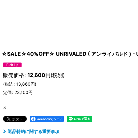
☆SALE☆40%OFF☆ UNRIVALED ( アンライバルド ) - UN
販売価格
:
12,600
円
(税別)
(
税込
:
13,860
円
)
定価
:
23,100
円
×
Facebookでシェア
返品特約に関する重要事項