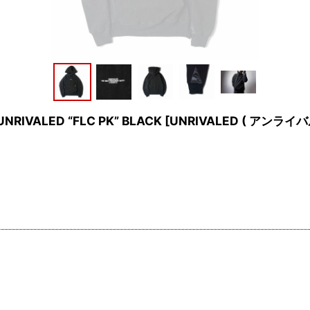
RIVALED “FLC PK” BLACK
[
UNRIVALED ( アンライバル