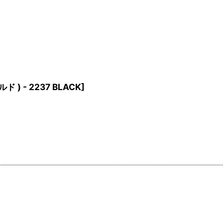
ド ) - 2237 BLACK
]