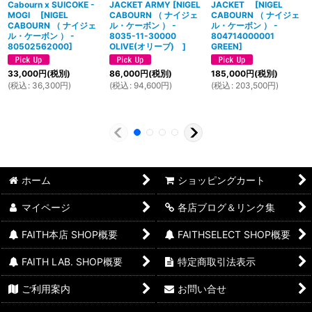
Cabourn x SUICOKE -
JACKET ARMY
[
NIGEL
JACKET
[
NIGEL
MOGI
[
NIGEL
CABOURN （ ナイジェ
CABOURN （ ナイジェ
CABOURN （ ナイジェ
ル・ケーボン ） -
ル・ケーボン ） -
ル・ケーボン ） -
8035-11-30000
804714000001
80502562000
]
OLIVE(オリーブ)
]
GREEN
]
33,000
円
(税別)
86,000
円
(税別)
185,000
円
(税別)
(
税込
:
36,300
円
)
(
税込
:
94,600
円
)
(
税込
:
203,500
円
)
ホーム
ショッピングカート
マイページ
各店ブログ＆リンク集
FAITH本店 SHOP概要
FAITHSELECT SHOP概要
FAITH LAB. SHOP概要
特定商取引法表示
ご利用案内
お問い合せ