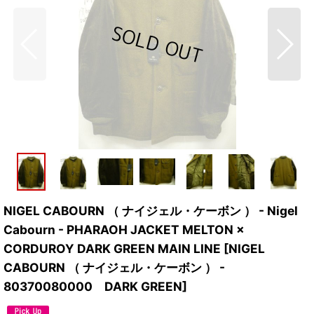
NIGEL CABOURN （ ナイジェル・ケーボン ） - Nigel
Cabourn - PHARAOH JACKET MELTON ×
CORDUROY DARK GREEN MAIN LINE
[
NIGEL
CABOURN （ ナイジェル・ケーボン ） -
80370080000 DARK GREEN
]