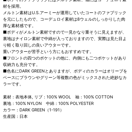
材を採用。
メルトン素材はU.S.アーミーが運用していたコートのファブリック
を元にしたもので、コーデュロイ素材は8ウェルのしっかりした肉
厚な素材感です。
■ボディがメルトン素材ですので一見かなり重そうに見えますが、
裏地はナイロン素材で中綿が入っておりますので、実際は見た目よ
り軽く取り回しの良いアウターです。
重いアウターが苦手という方にもおすすめです。
■フロントの四つのポケットの他に、内側にも二つポケットがあり
収納力も充分です。
■色名にDARK GREENとありますが、ボディのカラーはオリーブを
ベースにブラウンやグリーン等複数の色がミックスされた絶妙なカ
ラーです。
素材：表地本体, リブ：100% WOOL 袖：100% COTTON
裏地：100% NYLON 中綿：100% POLYESTER
カラー：DARK GREEN（1-191）
生産国：日本