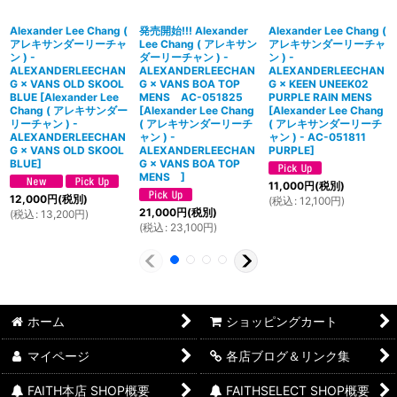
Alexander Lee Chang (
発売開始!!! Alexander
Alexander Lee Chang (
アレキサンダーリーチャ
Lee Chang ( アレキサン
アレキサンダーリーチャ
ン ) -
ダーリーチャン ) -
ン ) -
ALEXANDERLEECHAN
ALEXANDERLEECHAN
ALEXANDERLEECHAN
G × VANS OLD SKOOL
G × VANS BOA TOP
G × KEEN UNEEK02
BLUE
[
Alexander Lee
MENS AC-051825
PURPLE RAIN MENS
Chang ( アレキサンダー
[
Alexander Lee Chang
[
Alexander Lee Chang
リーチャン ) -
( アレキサンダーリーチ
( アレキサンダーリーチ
ALEXANDERLEECHAN
ャン ) -
ャン ) - AC-051811
G × VANS OLD SKOOL
ALEXANDERLEECHAN
PURPLE
]
BLUE
]
G × VANS BOA TOP
MENS
]
11,000
円
(税別)
12,000
円
(税別)
(
税込
:
12,100
円
)
21,000
円
(税別)
(
税込
:
13,200
円
)
(
税込
:
23,100
円
)
ホーム
ショッピングカート
マイページ
各店ブログ＆リンク集
FAITH本店 SHOP概要
FAITHSELECT SHOP概要