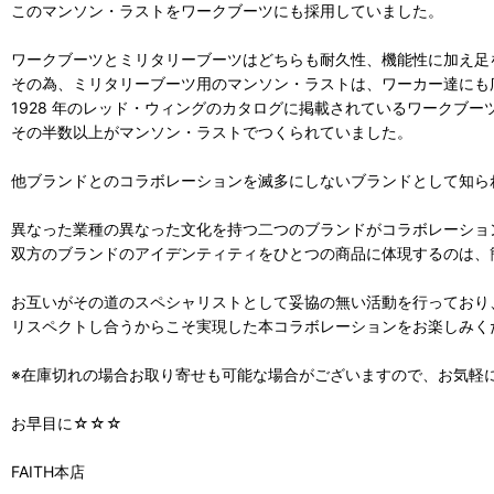
このマンソン・ラストをワークブーツにも採用していました。
ワークブーツとミリタリーブーツはどちらも耐久性、機能性に加え足
その為、ミリタリーブーツ用のマンソン・ラストは、ワーカー達にも
1928 年のレッド・ウィングのカタログに掲載されているワークブー
その半数以上がマンソン・ラストでつくられていました。
他ブランドとのコラボレーションを滅多にしないブランドとして知ら
異なった業種の異なった文化を持つ二つのブランドがコラボレーショ
双方のブランドのアイデンティティをひとつの商品に体現するのは、
お互いがその道のスペシャリストとして妥協の無い活動を行っており
リスペクトし合うからこそ実現した本コラボレーションをお楽しみく
※在庫切れの場合お取り寄せも可能な場合がございますので、お気軽
お早目に☆☆☆
FAITH本店