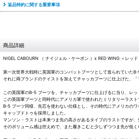
返品特約に関する重要事項
商品詳細
NIGEL CABOURN （ ナイジェル・ケーボン ）x RED WING ＜レ
第一次世界大戦時に英国軍のコンバットブーツとして造られていたB-
それに両ブランドのテイストを加えてチャッカブーツに仕上げた、「マ
この英国軍のB-5 ブーツを、チャッカブーツに仕上げるに当り、レ
この英国軍ブーツと同時代にアメリカ軍で使われたミリタリーラスト
B-5 ブーツ同様、先芯を使わない仕様とし、その時代にアメリカの
キャップドトゥを採用しました。
マンソン・ラストは本来つま先の高さがあるタイプのラストですが、
そのボリューム感は控えめで、また履きこむと少しずつつま先が低く