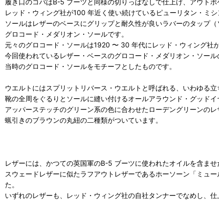
履き口のコバはB-5 ブーツと同様の切りっぱなしで仕上げ、アウトポ
レッド・ウィング社が100 年近く使い続けているピューリタン・ミ
ソールはレザーのベースにグリップと耐久性が良いラバーのタップ（
グロコード・メダリオン・ソールです。
元々のグロコード・ソールは1920 〜 30 年代にレッド・ウィン
今回使われているレザー・ベースのグロコード・メダリオン・ソール
当時のグロコード・ソールをモチーフとしたものです。
ウエルトにはスプリットリバース・ウエルトと呼ばれる、いわゆる立
靴の全周をぐるりとソールに縫い付けるオールアラウンド・グッドイ
アッパーステッチのグリーン系の色に合わせたローデングリーンのレ
蝋引きのブラウンの丸紐の二種類がついています。
レザーには、かつての英国軍のB-5 ブーツに使われたオイルを含ませ
スウェードレザーに似たラフアウトレザーであるホーソーン「ミュー
た。
いずれのレザーも、レッド・ウィング社の自社タンナーでなめし、仕