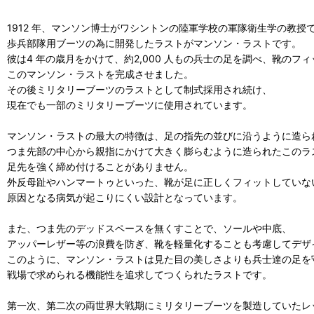
1912 年、マンソン博士がワシントンの陸軍学校の軍隊衛生学の教授
歩兵部隊用ブーツの為に開発したラストがマンソン・ラストです。
彼は4 年の歳月をかけて、約2,000 人もの兵士の足を調べ、靴のフ
このマンソン・ラストを完成させました。
その後ミリタリーブーツのラストとして制式採用され続け、
現在でも一部のミリタリーブーツに使用されています。
マンソン・ラストの最大の特徴は、足の指先の並びに沿うように造ら
つま先部の中心から親指にかけて大きく膨らむように造られたこのラ
足先を強く締め付けることがありません。
外反母趾やハンマートゥといった、靴が足に正しくフィットしていな
原因となる病気が起こりにくい設計となっています。
また、つま先のデッドスペースを無くすことで、ソールや中底、
アッパーレザー等の浪費を防ぎ、靴を軽量化することも考慮してデザ
このように、マンソン・ラストは見た目の美しさよりも兵士達の足を
戦場で求められる機能性を追求してつくられたラストです。
第一次、第二次の両世界大戦期にミリタリーブーツを製造していたレ