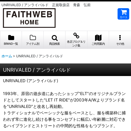
UNRIVALED / アンライバルド 正規取扱店 青森 弘前
カート
各店ブログ＆リ
BRAND一覧
アイテム別
商品検索
ご利用案内
その他
ンク集
ホーム
>
UNRIVALED / アンライバルド
UNRIVALED / アンライバルド
UNRIVALED (アンライバルド)
1993年、原宿の遊歩道にあったショップ"ELT"のオリジナルブラン
ドとしてスタートした"LET IT RIDE"が2003年A/Wよりブランド名
を"UNRIVALED"と改名し再始動。
トラディショナルでベーシックな服をベースとし、服を構築枠に捕
われず常に進化し続ける事をコンセプトに幅広い年齢層に対応でき
るハイブランドとストリートの中間的な性格をもつブランド。