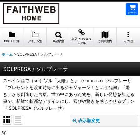
カート
各店ブログ＆リ
BRAND一覧
アイテム別
商品検索
ご利用案内
その他
ンク集
ホーム
>
SOLPRESA / ソルプレーサ
SOLPRESA / ソルプレーサ
スペイン語で（sol）ソル「太陽」と、（sorpresa）ソルプレーサ
「プレゼントを渡す時等に出るジャジャーン！という台詞」「驚
き」から創造した言葉。世の中にあった物を、新しい発想を加える
事で、新鮮で斬新なデザインにし、喜びや驚きを感じさせるブラン
ド SOLPRESA（ソルプレーサ）
表示順変更
閉じる
5
件
表示数
: