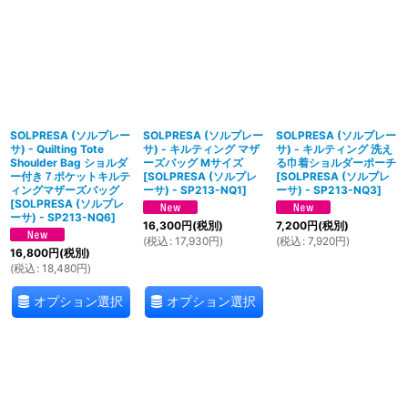
並び順
:
絞り込む
SOLPRESA (ソルプレー
SOLPRESA (ソルプレー
SOLPRESA (ソルプレー
サ) - Quilting Tote
サ) - キルティング マザ
サ) - キルティング 洗え
Shoulder Bag ショルダ
ーズバッグ Mサイズ
る巾着ショルダーポーチ
ー付き７ポケットキルテ
[
SOLPRESA (ソルプレ
[
SOLPRESA (ソルプレ
ィングマザーズバッグ
ーサ) - SP213-NQ1
]
ーサ) - SP213-NQ3
]
[
SOLPRESA (ソルプレ
ーサ) - SP213-NQ6
]
16,300
円
(税別)
7,200
円
(税別)
(
税込
:
17,930
円
)
(
税込
:
7,920
円
)
16,800
円
(税別)
(
税込
:
18,480
円
)
オプション選択
オプション選択