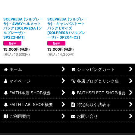
SOLPRESA (ソルプレー
SOLPRESA (ソルプレー
サ) - 4WAYヘルメット
サ) - キャンバストート
バッグ
[
SOLPRESA (ソ
バッグ Lサイズ
ルプレーサ) -
[
SOLPRESA (ソルプレ
SP222HM1
]
ーサ) - SP204-C2
]
15,000
円
(税別)
13,000
円
(税別)
(
税込
:
16,500
円
)
(
税込
:
14,300
円
)
ホーム
ショッピングカート
マイページ
各店ブログ＆リンク集
FAITH本店 SHOP概要
FAITHSELECT SHOP概要
FAITH LAB. SHOP概要
特定商取引法表示
ご利用案内
お問い合せ