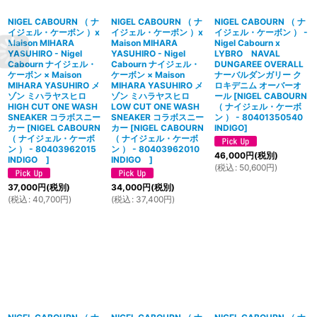
NIGEL CABOURN （ ナ
NIGEL CABOURN （ ナ
NIGEL CABOURN （ ナ
イジェル・ケーボン ）x
イジェル・ケーボン ）x
イジェル・ケーボン ） -
Maison MIHARA
Maison MIHARA
Nigel Cabourn x
YASUHIRO - Nigel
YASUHIRO - Nigel
LYBRO NAVAL
Cabourn ナイジェル・
Cabourn ナイジェル・
DUNGAREE OVERALL
ケーボン × Maison
ケーボン × Maison
ナーバルダンガリー ク
MIHARA YASUHIRO メ
MIHARA YASUHIRO メ
ロキデニム オーバーオ
ゾン ミハラヤスヒロ
ゾン ミハラヤスヒロ
ール
[
NIGEL CABOURN
HIGH CUT ONE WASH
LOW CUT ONE WASH
（ ナイジェル・ケーボ
SNEAKER コラボスニー
SNEAKER コラボスニー
ン ） - 80401350540
カー
[
NIGEL CABOURN
カー
[
NIGEL CABOURN
INDIGO
]
（ ナイジェル・ケーボ
（ ナイジェル・ケーボ
ン ） - 80403962015
ン ） - 80403962010
46,000
円
(税別)
INDIGO
]
INDIGO
]
(
税込
:
50,600
円
)
37,000
円
(税別)
34,000
円
(税別)
(
税込
:
40,700
円
)
(
税込
:
37,400
円
)