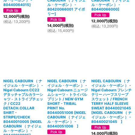
ル・ケーボン ） -
CABOURN （ ナイジェ
CABOURN （ ナイジェ
80440064015
]
ル・ケーボン ） -
ル・ケーボン ） -
80420066001 アイボ
80440066000
]
リー
]
12,000
円
(税別)
12,000
円
(税別)
(
税込
:
13,200
円
)
14,000
円
(税別)
(
税込
:
13,200
円
)
(
税込
:
15,400
円
)
NIGEL CABOURN （ ナ
NIGEL CABOURN （ ナ
NIGEL CABOURN （ ナ
イジェル・ケーボン ） -
イジェル・ケーボン ） -
イジェル・ケーボン ） -
Nigel Cabourn CC22
Nigel Cabourn ニュージ
Nigel Cabourn フレンチ
デタッチャブルカラーシ
ムショーツ - トライバル
テリー ハーフスリーブ
ャツ - ストライプチェッ
プリント / NEW GYM
スウェット / FRENCH
ク / CC22
SHORT - TRIBAL
TERRY HALF SLEEVE
DETACH.COLLAR
PRINT No.
SWEAT 80440021045
SHIRT -
80440051006
[
NIGEL
[
NIGEL CABOURN （ ナ
STRIPE/CHECK
CABOURN （ ナイジェ
イジェル・ケーボン ） -
80440010005
[
NIGEL
ル・ケーボン ） -
80440021045
]
CABOURN （ ナイジェ
80440051006
]
ル・ケーボン ） -
14,000
円
(税別)