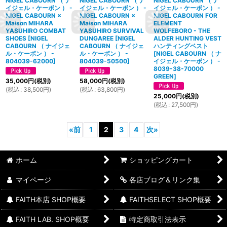
NIGEL CABOURN （ ナ
NIGEL CABOURN （ ナ
NIGEL CABOURN （ ナ
イジェル・ケーボン ） -
イジェル・ケーボン ） -
イジェル・ケーボン ） -
NIGEL CABOURN ×
NIGEL CABOURN ×
NIGEL CABOURN FOR
Maison MIHARA
Maison MIHARA
ELEMENT
YASUHIRO COMBAT
YASUHIRO SURVIVAL
WOLFEBORO - THE
SHOES
[
NIGEL
DUNGAREE
[
NIGEL
ALDER HUNTING VEST
CABOURN （ ナイジェ
CABOURN （ ナイジェ
ハンティングベスト
ル・ケーボン ） -
ル・ケーボン ） -
[
NIGEL CABOURN （ ナ
804039-62000
]
804039-50500
]
イジェル・ケーボン ） -
8039-38-70000
GREEN
]
35,000
円
(税別)
58,000
円
(税別)
(
税込
:
38,500
円
)
(
税込
:
63,800
円
)
25,000
円
(税別)
(
税込
:
27,500
円
)
«
前
1
2
3
4
次
»
ホーム
ショッピングカート
マイページ
各店ブログ＆リンク集
FAITH本店 SHOP概要
FAITHSELECT SHOP概要
FAITH LAB. SHOP概要
特定商取引法表示