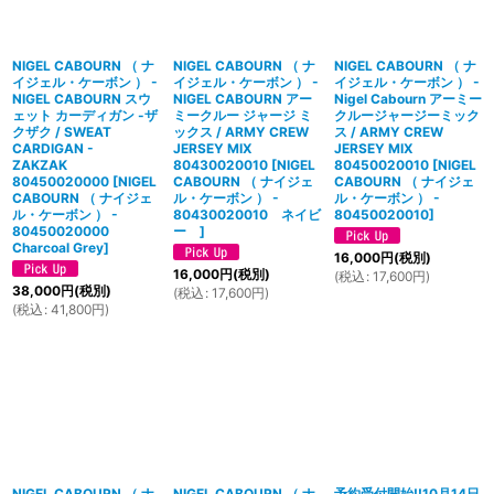
NIGEL CABOURN （ ナ
NIGEL CABOURN （ ナ
NIGEL CABOURN （ ナ
イジェル・ケーボン ） -
イジェル・ケーボン ） -
イジェル・ケーボン ） -
NIGEL CABOURN スウ
NIGEL CABOURN アー
Nigel Cabourn アーミー
ェット カーディガン -ザ
ミークルー ジャージ ミ
クルージャージーミック
クザク / SWEAT
ックス / ARMY CREW
ス / ARMY CREW
CARDIGAN -
JERSEY MIX
JERSEY MIX
ZAKZAK
80430020010
[
NIGEL
80450020010
[
NIGEL
80450020000
[
NIGEL
CABOURN （ ナイジェ
CABOURN （ ナイジェ
CABOURN （ ナイジェ
ル・ケーボン ） -
ル・ケーボン ） -
ル・ケーボン ） -
80430020010 ネイビ
80450020010
]
80450020000
ー
]
Charcoal Grey
]
16,000
円
(税別)
16,000
円
(税別)
(
税込
:
17,600
円
)
38,000
円
(税別)
(
税込
:
17,600
円
)
(
税込
:
41,800
円
)
NIGEL CABOURN （ ナ
NIGEL CABOURN （ ナ
予約受付開始!!10月14日