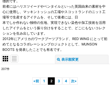
徴的です。
前者にはハリスツイードやベンタイルといった英国由来の素材を中
心に使用し、マッキントッシュの工場やスコットランドのニット工
場等で生産するアイテムを、そして後者には、日
本でしか作れない独特の生地、実現できない染色や加工技術を活用
したアイテムをという振り分けをすることで、どこにもないコレク
ションを生み出しています。
2012年にアメリカのワークブーツブランド、RED WING にとって初
めてとなるコラボレーションプロジェクトとして、MUNSON
BOOTS を発表したことでも有名です。
表示順変更
閉じる
207
件
表示数
:
«
前
1
2
3
4
次
»
並び順
:
絞り込む