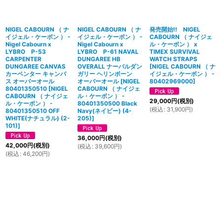
NIGEL CABOURN （ ナ
NIGEL CABOURN （ ナ
発売開始!! NIGEL
イジェル・ケーボン ） -
イジェル・ケーボン ） -
CABOURN （ ナイジェ
Nigel Cabourn x
Nigel Cabourn x
ル・ケーボン ） x
LYBRO P-53
LYBRO P-61 NAVAL
TIMEX SURVIVAL
CARPENTER
DUNGAREE HB
WATCH STRAPS
DUNGAREE CANVAS
OVERALL ナーバルダン
[
NIGEL CABOURN （ ナ
カーペンター キャンバ
ガリー ヘリンボーン
イジェル・ケーボン ） -
ス オーバーオール
オーバーオール
[
NIGEL
80402969000
]
80401350510
[
NIGEL
CABOURN （ ナイジェ
CABOURN （ ナイジェ
ル・ケーボン ） -
29,000
円
(税別)
ル・ケーボン ） -
80401350500 Black
(
税込
:
31,900
円
)
80401350510 OFF
Navy(ネイビー) (4-
WHITE(ナチュラル) (2-
205)
]
101)
]
36,000
円
(税別)
42,000
円
(税別)
(
税込
:
39,600
円
)
(
税込
:
46,200
円
)