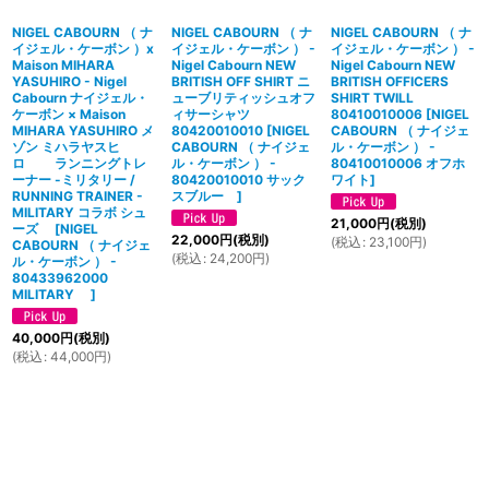
NIGEL CABOURN （ ナ
NIGEL CABOURN （ ナ
NIGEL CABOURN （ ナ
イジェル・ケーボン ）x
イジェル・ケーボン ） -
イジェル・ケーボン ） -
Maison MIHARA
Nigel Cabourn NEW
Nigel Cabourn NEW
YASUHIRO - Nigel
BRITISH OFF SHIRT ニ
BRITISH OFFICERS
Cabourn ナイジェル・
ューブリティッシュオフ
SHIRT TWILL
ケーボン × Maison
ィサーシャツ
80410010006
[
NIGEL
MIHARA YASUHIRO メ
80420010010
[
NIGEL
CABOURN （ ナイジェ
ゾン ミハラヤスヒ
CABOURN （ ナイジェ
ル・ケーボン ） -
ロ ランニングトレ
ル・ケーボン ） -
80410010006 オフホ
ーナー -ミリタリー /
80420010010 サック
ワイト
]
RUNNING TRAINER -
スブルー
]
MILITARY コラボ シュ
21,000
円
(税別)
ーズ
[
NIGEL
22,000
円
(税別)
(
税込
:
23,100
円
)
CABOURN （ ナイジェ
(
税込
:
24,200
円
)
ル・ケーボン ） -
80433962000
MILITARY
]
40,000
円
(税別)
(
税込
:
44,000
円
)