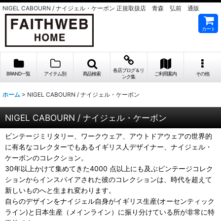
NIGEL CABOURN / ナイジェル・ケーボン 正規取扱店 青森 弘前 通販
カート
各店ブログ＆リ
BRAND一覧
アイテム別
商品検索
ご利用案内
その他
ンク集
ホーム
>
NIGEL CABOURN / ナイジェル・ケーボン
NIGEL CABOURN / ナイジェル・ケーボン
ビンテージミリタリー、ワークウェア、アウトドアウェアの世界的
に有名なコレクターでもあるイギリス人デザイナー、ナイジェル・
ケーボンのコレクション。
30年以上かけて集めてきた4000 点以上にも及ぶビンテージコレク
ションからインスパイアされた彼のコレクションは、時代を超えて
新しいものへと生まれ変わります。
自らのデザインをナイジェル自身がイギリス生産(オーセンティック
ライン)と日本生産（メインライン）に振り分けている所が非常に特