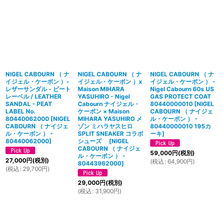
NIGEL CABOURN （ ナ
NIGEL CABOURN （ ナ
NIGEL CABOURN （ ナ
イジェル・ケーボン ）-
イジェル・ケーボン ）x
イジェル・ケーボン ） -
レザーサンダル - ピート
Maison MIHARA
Nigel Cabourn 60s US
レーベル / LEATHER
YASUHIRO - Nigel
GAS PROTECT COAT
SANDAL - PEAT
Cabourn ナイジェル・
80440000010
[
NIGEL
LABEL No.
ケーボン × Maison
CABOURN （ ナイジェ
80440062000
[
NIGEL
MIHARA YASUHIRO メ
ル・ケーボン ） -
CABOURN （ ナイジェ
ゾン ミハラヤスヒロ
80440000010 195カ
ル・ケーボン ） -
SPLIT SNEAKER コラボ
ーキ
]
80440062000
]
シューズ
[
NIGEL
CABOURN （ ナイジェ
59,000
円
(税別)
ル・ケーボン ） -
27,000
円
(税別)
(
税込
:
64,900
円
)
80443962000
]
(
税込
:
29,700
円
)
29,000
円
(税別)
(
税込
:
31,900
円
)