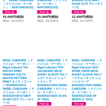
ズ
[
NIGEL CABOURN
CABOURN （ ナイジェ
80400011010 GREY
（ ナイジェル・ケーボ
ル・ケーボン ） -
OLIVE (127) グレーオリ
ン ） - 80413962020
]
80413962010
]
ーブ
]
35,000
円
(税別)
35,000
円
(税別)
22,000
円
(税別)
(
税込
:
38,500
円
)
(
税込
:
38,500
円
)
(
税込
:
24,200
円
)
NIGEL CABOURN （ ナ
NIGEL CABOURN （ ナ
NIGEL CABOURN （ ナ
イジェル・ケーボン ） -
イジェル・ケーボン ） -
イジェル・ケーボン ） -
Nigel Cabourn 70s
Nigel Cabourn 70'S
Nigel Cabourn 40'S
NATIVE SHIRT
JACQUARD NECK
WORK CREW NECK
PANAMA COLTH
SHORT SLEEVE 70sジ
SHORT SLEEVE 40sワ
NATIVE PATTERN
ャガードネック ショー
ーククルーネック ショ
PRINT ネイティブシャ
トスリーブ
ートスリーブ
ツ 80400010010
80400021005
[
NIGEL
80400021000
[
NIGEL
[
NIGEL CABOURN （ ナ
CABOURN （ ナイジェ
CABOURN （ ナイジェ
イジェル・ケーボン ） -
ル・ケーボン ） -
ル・ケーボン ） -
80400010010 GREY
80400021005 OLIVE
80400021000 OF
OLIVE (127) グレーオリ
(3-190)
]
WHITE (1-101)
]
ーブ
]