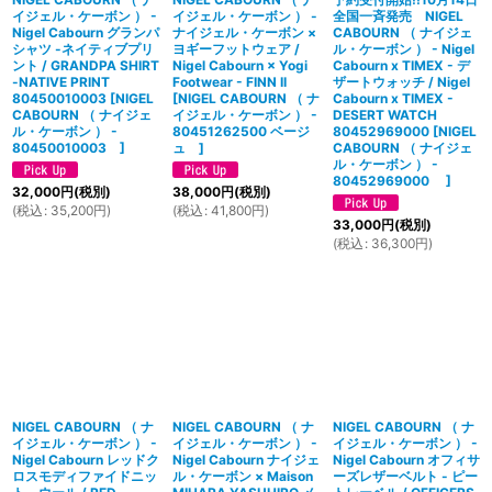
イジェル・ケーボン ） -
イジェル・ケーボン ） -
全国一斉発売 NIGEL
Nigel Cabourn グランパ
ナイジェル・ケーボン ×
CABOURN （ ナイジェ
シャツ -ネイティブプリ
ヨギーフットウェア /
ル・ケーボン ） - Nigel
ント / GRANDPA SHIRT
Nigel Cabourn × Yogi
Cabourn x TIMEX - デ
-NATIVE PRINT
Footwear - FINN II
ザートウォッチ / Nigel
80450010003
[
NIGEL
[
NIGEL CABOURN （ ナ
Cabourn x TIMEX -
CABOURN （ ナイジェ
イジェル・ケーボン ） -
DESERT WATCH
ル・ケーボン ） -
80451262500 ベージ
80452969000
[
NIGEL
80450010003
]
ュ
]
CABOURN （ ナイジェ
ル・ケーボン ） -
80452969000
]
32,000
円
(税別)
38,000
円
(税別)
(
税込
:
35,200
円
)
(
税込
:
41,800
円
)
33,000
円
(税別)
(
税込
:
36,300
円
)
NIGEL CABOURN （ ナ
NIGEL CABOURN （ ナ
NIGEL CABOURN （ ナ
イジェル・ケーボン ） -
イジェル・ケーボン ） -
イジェル・ケーボン ） -
Nigel Cabourn レッドク
Nigel Cabourn ナイジェ
Nigel Cabourn オフィサ
ロスモディファイドニッ
ル・ケーボン × Maison
ーズレザーベルト - ピー