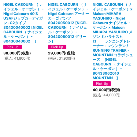
NIGEL CABOURN （ ナ
NIGEL CABOURN （ ナ
NIGEL CABOURN （ ナ
イジェル・ケーボン ） -
イジェル・ケーボン ） -
イジェル・ケーボン ）x
Nigel Cabourn 40’S
Nigel Cabourn アーミー
Maison MIHARA
USAFジップカーディガ
カーゴ パンツ
YASUHIRO - Nigel
ン -C2タイプ
80420050012
[
NIGEL
Cabourn ナイジェル・
80430040002
[
NIGEL
CABOURN （ ナイジェ
ケーボン × Maison
CABOURN （ ナイジェ
ル・ケーボン ） -
MIHARA YASUHIRO メ
ル・ケーボン ） -
80420050012 グリー
ゾン ミハラヤスヒ
80430040002
]
ン
]
ロ ランニングトレ
ーナー - マウンテン /
RUNNING TRAINER -
38,000
円
(税別)
29,000
円
(税別)
MOUNTAIN コラボ シュ
(
税込
:
41,800
円
)
(
税込
:
31,900
円
)
ーズ
[
NIGEL
CABOURN （ ナイジェ
ル・ケーボン ） -
80433962010
MOUNTAIN
]
40,000
円
(税別)
(
税込
:
44,000
円
)