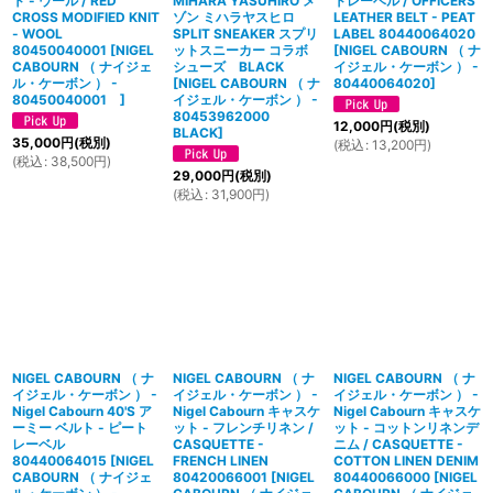
ト - ウール / RED
MIHARA YASUHIRO メ
トレーベル / OFFICERS
CROSS MODIFIED KNIT
ゾン ミハラヤスヒロ
LEATHER BELT - PEAT
- WOOL
SPLIT SNEAKER スプリ
LABEL 80440064020
80450040001
[
NIGEL
ットスニーカー コラボ
[
NIGEL CABOURN （ ナ
CABOURN （ ナイジェ
シューズ BLACK
イジェル・ケーボン ） -
ル・ケーボン ） -
[
NIGEL CABOURN （ ナ
80440064020
]
80450040001
]
イジェル・ケーボン ） -
80453962000
12,000
円
(税別)
BLACK
]
35,000
円
(税別)
(
税込
:
13,200
円
)
(
税込
:
38,500
円
)
29,000
円
(税別)
(
税込
:
31,900
円
)
NIGEL CABOURN （ ナ
NIGEL CABOURN （ ナ
NIGEL CABOURN （ ナ
イジェル・ケーボン ） -
イジェル・ケーボン ） -
イジェル・ケーボン ） -
Nigel Cabourn 40'S ア
Nigel Cabourn キャスケ
Nigel Cabourn キャスケ
ーミー ベルト - ピート
ット - フレンチリネン /
ット - コットンリネンデ
レーベル
CASQUETTE -
ニム / CASQUETTE -
80440064015
[
NIGEL
FRENCH LINEN
COTTON LINEN DENIM
CABOURN （ ナイジェ
80420066001
[
NIGEL
80440066000
[
NIGEL