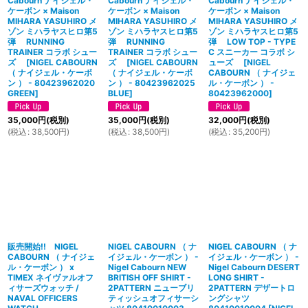
Cabourn ナイジェル・
Cabourn ナイジェル・
Cabourn ナイジェル・
ケーボン × Maison
ケーボン × Maison
ケーボン × Maison
MIHARA YASUHIRO メ
MIHARA YASUHIRO メ
MIHARA YASUHIRO メ
ゾン ミハラヤスヒロ第5
ゾン ミハラヤスヒロ第5
ゾン ミハラヤスヒロ第5
弾 RUNNING
弾 RUNNING
弾 LOW TOP - TYPE
TRAINER コラボ シュー
TRAINER コラボ シュー
C スニーカー コラボ シ
ズ
[
NIGEL CABOURN
ズ
[
NIGEL CABOURN
ューズ
[
NIGEL
（ ナイジェル・ケーボ
（ ナイジェル・ケーボ
CABOURN （ ナイジェ
ン ） - 80423962020
ン ） - 80423962025
ル・ケーボン ） -
GREEN
]
BLUE
]
80423962000
]
35,000
円
(税別)
35,000
円
(税別)
32,000
円
(税別)
(
税込
:
38,500
円
)
(
税込
:
38,500
円
)
(
税込
:
35,200
円
)
販売開始!! NIGEL
NIGEL CABOURN （ ナ
NIGEL CABOURN （ ナ
CABOURN （ ナイジェ
イジェル・ケーボン ） -
イジェル・ケーボン ） -
ル・ケーボン ） x
Nigel Cabourn NEW
Nigel Cabourn DESERT
TIMEX ネイヴァルオフ
BRITISH OFF SHIRT -
LONG SHIRT -
ィサーズウォッチ /
2PATTERN ニューブリ
2PATTERN デザートロ
NAVAL OFFICERS
ティッシュオフィサーシ
ングシャツ