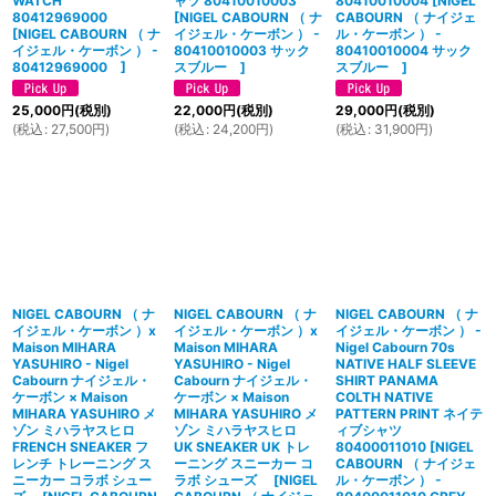
WATCH
ャツ 80410010003
80410010004
[
NIGEL
80412969000
[
NIGEL CABOURN （ ナ
CABOURN （ ナイジェ
[
NIGEL CABOURN （ ナ
イジェル・ケーボン ） -
ル・ケーボン ） -
イジェル・ケーボン ） -
80410010003 サック
80410010004 サック
80412969000
]
スブルー
]
スブルー
]
25,000
円
(税別)
22,000
円
(税別)
29,000
円
(税別)
(
税込
:
27,500
円
)
(
税込
:
24,200
円
)
(
税込
:
31,900
円
)
NIGEL CABOURN （ ナ
NIGEL CABOURN （ ナ
NIGEL CABOURN （ ナ
イジェル・ケーボン ）x
イジェル・ケーボン ）x
イジェル・ケーボン ） -
Maison MIHARA
Maison MIHARA
Nigel Cabourn 70s
YASUHIRO - Nigel
YASUHIRO - Nigel
NATIVE HALF SLEEVE
Cabourn ナイジェル・
Cabourn ナイジェル・
SHIRT PANAMA
ケーボン × Maison
ケーボン × Maison
COLTH NATIVE
MIHARA YASUHIRO メ
MIHARA YASUHIRO メ
PATTERN PRINT ネイテ
ゾン ミハラヤスヒロ
ゾン ミハラヤスヒロ
ィブシャツ
FRENCH SNEAKER フ
UK SNEAKER UK トレ
80400011010
[
NIGEL
レンチ トレーニング ス
ーニング スニーカー コ
CABOURN （ ナイジェ
ニーカー コラボ シュー
ラボ シューズ
[
NIGEL
ル・ケーボン ） -