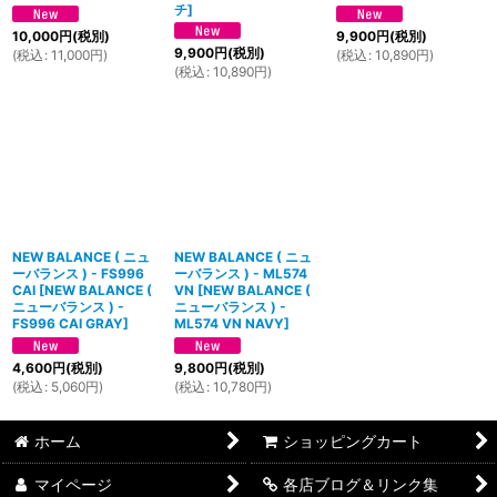
チ
]
10,000
円
(税別)
9,900
円
(税別)
9,900
円
(税別)
(
税込
:
11,000
円
)
(
税込
:
10,890
円
)
(
税込
:
10,890
円
)
NEW BALANCE ( ニュ
NEW BALANCE ( ニュ
ーバランス ) - FS996
ーバランス ) - ML574
CAI
[
NEW BALANCE (
VN
[
NEW BALANCE (
ニューバランス ) -
ニューバランス ) -
FS996 CAI GRAY
]
ML574 VN NAVY
]
4,600
円
(税別)
9,800
円
(税別)
(
税込
:
5,060
円
)
(
税込
:
10,780
円
)
ホーム
ショッピングカート
マイページ
各店ブログ＆リンク集