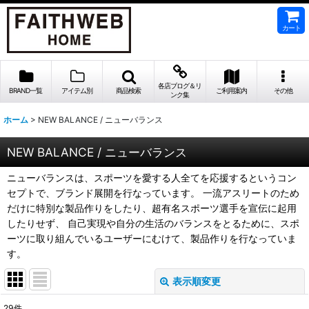
カート
各店ブログ＆リ
BRAND一覧
アイテム別
商品検索
ご利用案内
その他
ンク集
ホーム
>
NEW BALANCE / ニューバランス
NEW BALANCE / ニューバランス
ニューバランスは、スポーツを愛する人全てを応援するというコン
セプトで、ブランド展開を行なっています。 一流アスリートのため
だけに特別な製品作りをしたり、超有名スポーツ選手を宣伝に起用
したりせず、 自己実現や自分の生活のバランスをとるために、スポ
ーツに取り組んでいるユーザーにむけて、製品作りを行なっていま
す。
表示順変更
閉じる
29
件