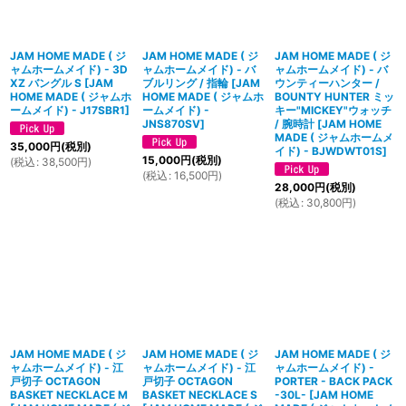
JAM HOME MADE ( ジ
JAM HOME MADE ( ジ
JAM HOME MADE ( ジ
ャムホームメイド) - 3D
ャムホームメイド) - バ
ャムホームメイド) - バ
XZ バングル S
[
JAM
ブルリング / 指輪
[
JAM
ウンティーハンター /
HOME MADE ( ジャムホ
HOME MADE ( ジャムホ
BOUNTY HUNTER ミッ
ームメイド) - J17SBR1
]
ームメイド) -
キー"MICKEY"ウォッチ
JNS870SV
]
/ 腕時計
[
JAM HOME
MADE ( ジャムホームメ
35,000
円
(税別)
イド) - BJWDWT01S
]
15,000
円
(税別)
(
税込
:
38,500
円
)
(
税込
:
16,500
円
)
28,000
円
(税別)
(
税込
:
30,800
円
)
JAM HOME MADE ( ジ
JAM HOME MADE ( ジ
JAM HOME MADE ( ジ
ャムホームメイド) - 江
ャムホームメイド) - 江
ャムホームメイド) -
戸切子 OCTAGON
戸切子 OCTAGON
PORTER - BACK PACK
BASKET NECKLACE M
BASKET NECKLACE S
-30L-
[
JAM HOME