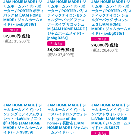
JAM HOME MADE ( ジ
JAM HOME MADE ( ジ
JAM HOME MADE ( ジ
ャムホームメイド) - ポ
ャムホームメイド) - ポ
ャムホームメイド) - ポ
ーター / PORTER ボディ
ーター / PORTER バリス
ーター / PORTER バリス
バッグ M
[
JAM HOME
ティックナイロン B5 シ
ティックナイロン ショ
MADE ( ジャムホームメ
ョルダーバッグ ファス
ルダーバッグ サコッシ
イド) - jpobg039r
]
ナータイプ サコッシュ
ュ S
[
JAM HOME
M
[
JAM HOME MADE (
MADE ( ジャムホームメ
ジャムホームメイド) -
イド) - jpobg035r
]
32,000
円
(税別)
jpobg036r
]
(
税込
:
35,200
円
)
24,000
円
(税別)
34,000
円
(税別)
(
税込
:
26,400
円
)
(
税込
:
37,400
円
)
JAM HOME MADE ( ジ
JAM HOME MADE ( ジ
JAM HOME MADE ( ジ
ャムホームメイド) - パ
ャムホームメイド) - ホ
ャムホームメイド) - コ
ンチングミディアムウォ
ースハイドロングウォレ
ンパクトウォレット -
レット -LaVish- / 二つ
ット -year of the
LaVish-
[
JAM HOME
折り財布
[
JAM HOME
horse- / 長財布
[
JAM
MADE ( ジャムホームメ
MADE ( ジャムホームメ
HOME MADE ( ジャムホ
イド) - JNS957
]
イド) - J-NS059
]
ームメイド) - J-