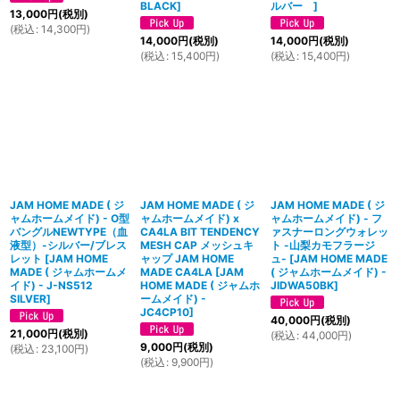
BLACK
]
ルバー
]
13,000
円
(税別)
(
税込
:
14,300
円
)
14,000
円
(税別)
14,000
円
(税別)
(
税込
:
15,400
円
)
(
税込
:
15,400
円
)
JAM HOME MADE ( ジ
JAM HOME MADE ( ジ
JAM HOME MADE ( ジ
ャムホームメイド) - O型
ャムホームメイド) x
ャムホームメイド) - フ
バングルNEWTYPE（血
CA4LA BIT TENDENCY
ァスナーロングウォレッ
液型）-シルバー/ブレス
MESH CAP メッシュキ
ト -山梨カモフラージ
レット
[
JAM HOME
ャップ JAM HOME
ュ-
[
JAM HOME MADE
MADE ( ジャムホームメ
MADE CA4LA
[
JAM
( ジャムホームメイド) -
イド) - J-NS512
HOME MADE ( ジャムホ
JIDWA50BK
]
SILVER
]
ームメイド) -
JC4CP10
]
40,000
円
(税別)
21,000
円
(税別)
(
税込
:
44,000
円
)
9,000
円
(税別)
(
税込
:
23,100
円
)
(
税込
:
9,900
円
)