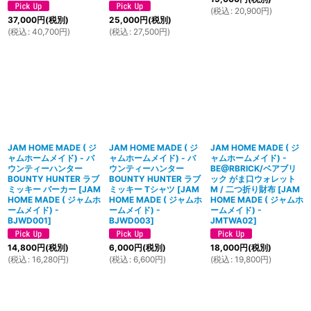
(
税込
:
20,900
円
)
37,000
円
(税別)
25,000
円
(税別)
(
税込
:
40,700
円
)
(
税込
:
27,500
円
)
JAM HOME MADE ( ジ
JAM HOME MADE ( ジ
JAM HOME MADE ( ジ
ャムホームメイド) - バ
ャムホームメイド) - バ
ャムホームメイド) -
ウンティーハンター
ウンティーハンター
BE@RBRICK/ベアブリ
BOUNTY HUNTER ラブ
BOUNTY HUNTER ラブ
ック がま口ウォレット
ミッキー パーカー
[
JAM
ミッキー Tシャツ
[
JAM
M / 二つ折り財布
[
JAM
HOME MADE ( ジャムホ
HOME MADE ( ジャムホ
HOME MADE ( ジャムホ
ームメイド) -
ームメイド) -
ームメイド) -
BJWD001
]
BJWD003
]
JMTWA02
]
14,800
円
(税別)
6,000
円
(税別)
18,000
円
(税別)
(
税込
:
16,280
円
)
(
税込
:
6,600
円
)
(
税込
:
19,800
円
)