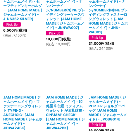
ャムホームメイド) - セ
ャムホームメイド) - ナ
ャムホームメイド) - ナ
ーフティピンキーホルダ
ンバーナイ
ンバーナイ
ー
[
JAM HOME MADE (
ン/NUMBER(N)INE ブレ
ン/NUMBER(N)INE ブレ
ジャムホームメイド) -
イディングキーケースウ
イディングファスナーロ
J-NS362 SILVER
]
ォレット
[
JAM HOME
ングウォレット
[
JAM
MADE ( ジャムホームメ
HOME MADE ( ジャムホ
イド) - JNNWA007
]
ームメイド) - JNN-
6,500
円
(税別)
WA001
]
(
税込
:
7,150
円
)
18,000
円
(税別)
31,000
円
(税別)
(
税込
:
19,800
円
)
(
税込
:
34,100
円
)
JAM HOME MADE ( ジ
JAM HOME MADE ( ジ
JAM HOME MADE ( ジ
ャムホームメイド) - フ
ャムホームメイド) - 印
ャムホームメイド) -
ァスナーロングウォレッ
傳屋 印伝屋 ミディアム
PORTER ショルダーバ
ト TYPE-3 -
ウォレット がま札財布 -
ッグ
[
JAM HOME
ANECHOIC-
[
JAM
GIN"JAM" CHECK-
MADE ( ジャムホームメ
HOME MADE ( ジャムホ
[
JAM HOME MADE ( ジ
イド) - JPOBG014
]
ームメイド) -
ャムホームメイド) -
JIDWA24BK
]
JIDWA42BK
]
19,000
円
(税別)