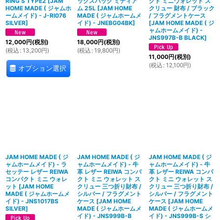
RING S TYPE2
[
JAM
ックスパック ミディア
クト ミニウォレット ス
HOME MADE ( ジャムホ
ム 25L
[
JAM HOME
クリュー 財布 / ブラック
ームメイド) - J-RI076
MADE ( ジャムホームメ
/ フラグメントケース
SILVER
]
イド) - JNEBG04BK
]
[
JAM HOME MADE ( ジ
ャムホームメイド) -
JNS997B-B BLACK
]
12,000
円
(税別)
18,000
円
(税別)
(
税込
:
13,200
円
)
(
税込
:
19,800
円
)
11,000
円
(税別)
(
税込
:
12,100
円
)
オプション選択
JAM HOME MADE ( ジ
JAM HOME MADE ( ジ
JAM HOME MADE ( ジ
ャムホームメイド) - ラ
ャムホームメイド) - 牛
ャムホームメイド) - 牛
セッテー レザー REIWA
革 レザー REIWA コンパ
革 レザー REIWA コンパ
コンパクト ミニ ウォレ
クト ミニ ウォレット ス
クト ミニ ウォレット ス
ット
[
JAM HOME
クリュー 三つ折り財布 /
クリュー 三つ折り財布 /
MADE ( ジャムホームメ
シルバー / フラグメント
シルバー / フラグメント
イド) - JNS1017BS
ケース
[
JAM HOME
ケース
[
JAM HOME
SILVER
]
MADE ( ジャムホームメ
MADE ( ジャムホームメ
イド) - JNS999B-B
イド) - JNS999B-S シ