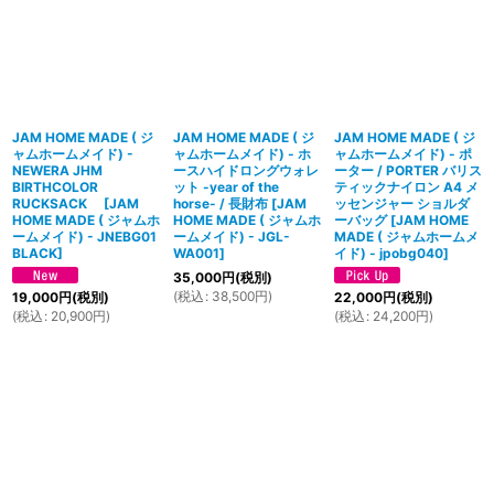
JAM HOME MADE ( ジ
JAM HOME MADE ( ジ
JAM HOME MADE ( ジ
ャムホームメイド) -
ャムホームメイド) - ホ
ャムホームメイド) - ポ
NEWERA JHM
ースハイドロングウォレ
ーター / PORTER バリス
BIRTHCOLOR
ット -year of the
ティックナイロン A4 メ
RUCKSACK
[
JAM
horse- / 長財布
[
JAM
ッセンジャー ショルダ
HOME MADE ( ジャムホ
HOME MADE ( ジャムホ
ーバッグ
[
JAM HOME
ームメイド) - JNEBG01
ームメイド) - JGL-
MADE ( ジャムホームメ
BLACK
]
WA001
]
イド) - jpobg040
]
35,000
円
(税別)
(
税込
:
38,500
円
)
19,000
円
(税別)
22,000
円
(税別)
(
税込
:
20,900
円
)
(
税込
:
24,200
円
)