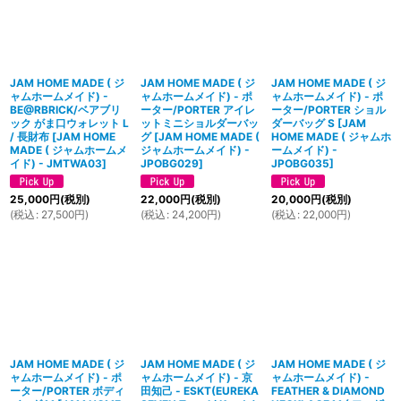
JAM HOME MADE ( ジ
JAM HOME MADE ( ジ
JAM HOME MADE ( ジ
ャムホームメイド) -
ャムホームメイド) - ポ
ャムホームメイド) - ポ
BE@RBRICK/ベアブリ
ーター/PORTER アイレ
ーター/PORTER ショル
ック がま口ウォレット L
ットミニショルダーバッ
ダーバッグ S
[
JAM
/ 長財布
[
JAM HOME
グ
[
JAM HOME MADE (
HOME MADE ( ジャムホ
MADE ( ジャムホームメ
ジャムホームメイド) -
ームメイド) -
イド) - JMTWA03
]
JPOBG029
]
JPOBG035
]
25,000
円
(税別)
22,000
円
(税別)
20,000
円
(税別)
(
税込
:
27,500
円
)
(
税込
:
24,200
円
)
(
税込
:
22,000
円
)
JAM HOME MADE ( ジ
JAM HOME MADE ( ジ
JAM HOME MADE ( ジ
ャムホームメイド) - ポ
ャムホームメイド) - 京
ャムホームメイド) -
ーター/PORTER ボディ
田知己 - ESKT(EUREKA
FEATHER & DIAMOND