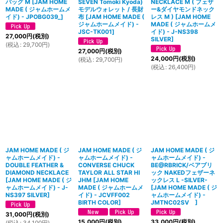
バッグ M
[
JAM HOME
SEVEN Tomoki Kyoda)
NECKLACE M ( フェザ
MADE ( ジャムホームメ
モデルウォレット / 長財
ー&ダイヤモンドネック
イド) - JPOBG039_
]
布
[
JAM HOME MADE (
レス M )
[
JAM HOME
ジャムホームメイド) -
MADE ( ジャムホームメ
JSC-TK001
]
イド) - J-NS398
27,000
円
(税別)
SILVER
]
(
税込
:
29,700
円
)
27,000
円
(税別)
24,000
円
(税別)
(
税込
:
29,700
円
)
(
税込
:
26,400
円
)
JAM HOME MADE ( ジ
JAM HOME MADE ( ジ
JAM HOME MADE ( ジ
ャムホームメイド) -
ャムホームメイド) -
ャムホームメイド) -
DOUBLE FEATHER &
CONVERSE CHUCK
BE@RBRICK/ベアブリ
DIAMOND NECKLACE
TAYLOR ALL STAR HI
ック NAKEDフェザーネ
[
JAM HOME MADE ( ジ
JHM
[
JAM HOME
ックレス L -SILVER-
ャムホームメイド) - J-
MADE ( ジャムホームメ
[
JAM HOME MADE ( ジ
NS397 SILVER
]
イド) - JCVFF002
ャムホームメイド) -
BIRTH COLOR
]
JMTNC02SV
]
31,000
円
(税別)
15,000
円
(税別)
33,000
円
(税別)
(
税込
:
34,100
円
)