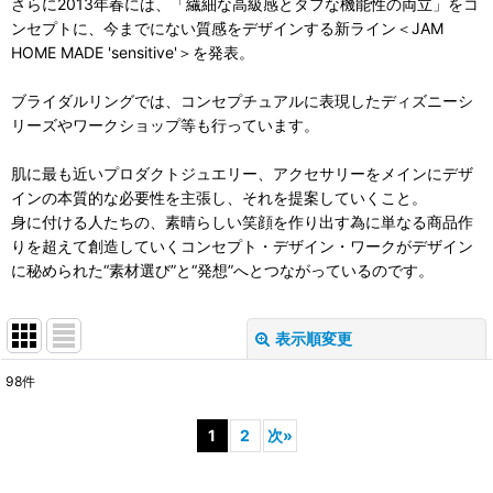
さらに2013年春には、「繊細な高級感とタフな機能性の両立」をコ
ンセプトに、今までにない質感をデザインする新ライン＜JAM
HOME MADE 'sensitive'＞を発表。
ブライダルリングでは、コンセプチュアルに表現したディズニーシ
リーズやワークショップ等も行っています。
肌に最も近いプロダクトジュエリー、アクセサリーをメインにデザ
インの本質的な必要性を主張し、それを提案していくこと。
身に付ける人たちの、素晴らしい笑顔を作り出す為に単なる商品作
りを超えて創造していくコンセプト・デザイン・ワークがデザイン
に秘められた“素材選び”と“発想”へとつながっているのです。
表示順変更
閉じる
98
件
表示数
:
1
2
次
»
並び順
: