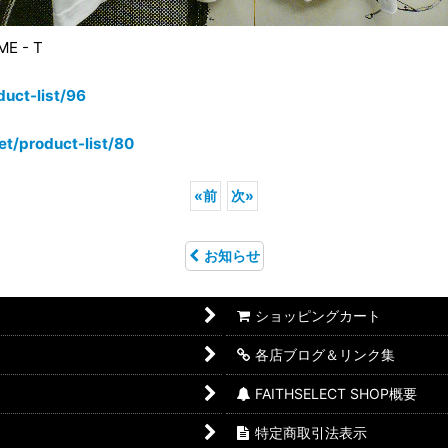
E - T
duct-list/96
et/product-list/80
«
前
次
»
お知らせ
ショッピングカート
各店ブログ＆リンク集
FAITHSELECT SHOP概要
特定商取引法表示