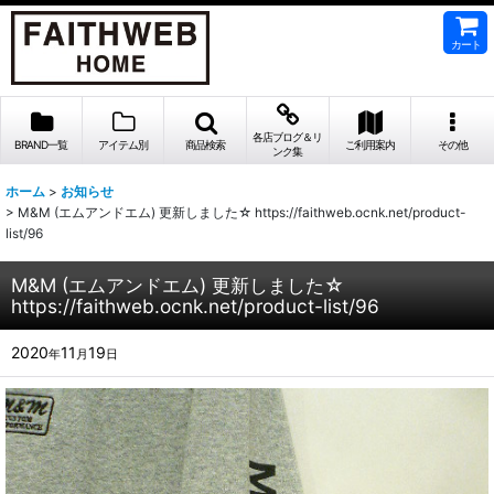
カート
各店ブログ＆リ
BRAND一覧
アイテム別
商品検索
ご利用案内
その他
ンク集
ホーム
>
お知らせ
>
M&M (エムアンドエム) 更新しました☆ https://faithweb.ocnk.net/product-
list/96
M&M (エムアンドエム) 更新しました☆
https://faithweb.ocnk.net/product-list/96
2020
11
19
年
月
日