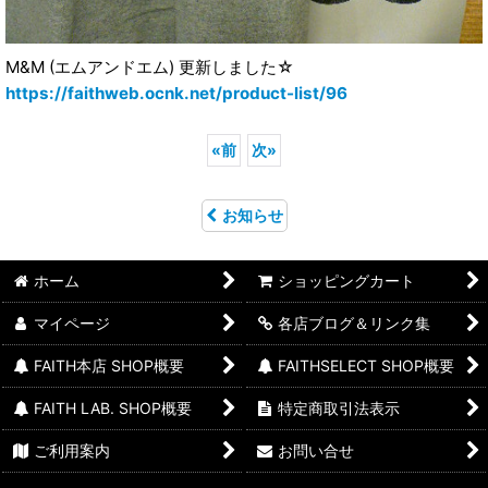
M&M (エムアンドエム) 更新しました☆
https://faithweb.ocnk.net/product-list/96
«
前
次
»
お知らせ
ホーム
ショッピングカート
マイページ
各店ブログ＆リンク集
FAITH本店 SHOP概要
FAITHSELECT SHOP概要
FAITH LAB. SHOP概要
特定商取引法表示
ご利用案内
お問い合せ