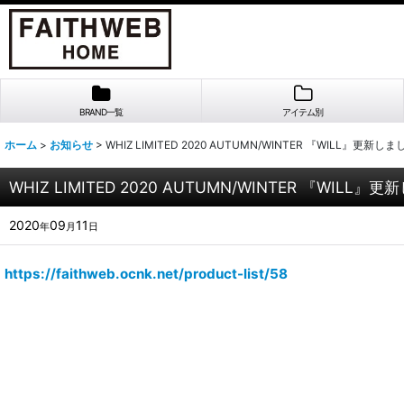
BRAND一覧
アイテム別
ホーム
>
お知らせ
>
WHIZ LIMITED 2020 AUTUMN/WINTER 『WILL』更新し
WHIZ LIMITED 2020 AUTUMN/WINTER 『WILL』
2020
09
11
年
月
日
https://faithweb.ocnk.net/product-list/58