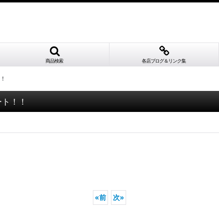
商品検索
各店ブログ＆リンク集
！！
タート！！
«
前
次
»