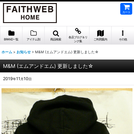
カート
各店ブログ＆リ
BRAND一覧
アイテム別
商品検索
ご利用案内
その他
ンク集
ホーム
>
お知らせ
>
M&M (エムアンドエム) 更新しました☆
M&M (エムアンドエム) 更新しました☆
2019
11
10
年
月
日