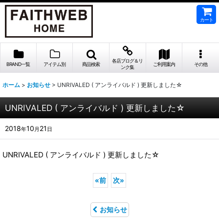
カート
各店ブログ＆リ
BRAND一覧
アイテム別
商品検索
ご利用案内
その他
ンク集
ホーム
>
お知らせ
>
UNRIVALED ( アンライバルド ) 更新しました☆
UNRIVALED ( アンライバルド ) 更新しました☆
2018
10
21
年
月
日
UNRIVALED ( アンライバルド ) 更新しました☆
«
前
次
»
お知らせ