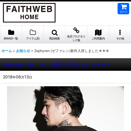
カート
各店ブログ＆リ
BRAND一覧
アイテム別
商品検索
ご利用案内
その他
ンク集
ホーム
>
お知らせ
>
Zephyren (ゼファレン)新作入荷しました☆☆☆
Zephyren (ゼファレン)新作入荷しました☆☆☆
2018
06
13
年
月
日