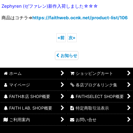
Zephyren (ゼファレン)新作入荷しました☆☆☆
商品はコチラ⇒
https://faithweb.ocnk.net/product-list/106
«
前
次
»
お知らせ
ホーム
ショッピングカート
マイページ
各店ブログ＆リンク集
FAITH本店 SHOP概要
FAITHSELECT SHOP概要
FAITH LAB. SHOP概要
特定商取引法表示
ご利用案内
お問い合せ