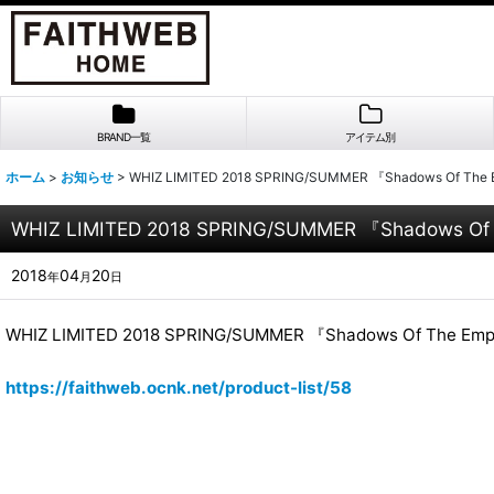
BRAND一覧
アイテム別
ホーム
>
お知らせ
>
WHIZ LIMITED 2018 SPRING/SUMMER 『Shadows O
WHIZ LIMITED 2018 SPRING/SUMMER 『Shadow
2018
04
20
年
月
日
WHIZ LIMITED 2018 SPRING/SUMMER 『Shadows Of T
https://faithweb.ocnk.net/product-list/58