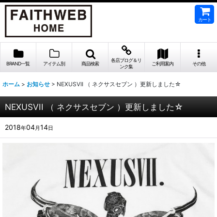
カート
各店ブログ＆リ
BRAND一覧
アイテム別
商品検索
ご利用案内
その他
ンク集
ホーム
>
お知らせ
>
NEXUSVII （ ネクサスセブン ）更新しました☆
NEXUSVII （ ネクサスセブン ）更新しました☆
2018
04
14
年
月
日