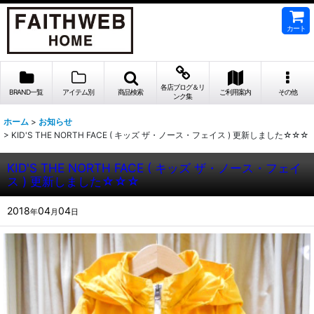
カート
各店ブログ＆リ
BRAND一覧
アイテム別
商品検索
ご利用案内
その他
ンク集
ホーム
>
お知らせ
>
KID'S THE NORTH FACE ( キッズ ザ・ノース・フェイス ) 更新しました☆☆☆
KID'S THE NORTH FACE ( キッズ ザ・ノース・フェイ
ス ) 更新しました☆☆☆
2018
04
04
年
月
日