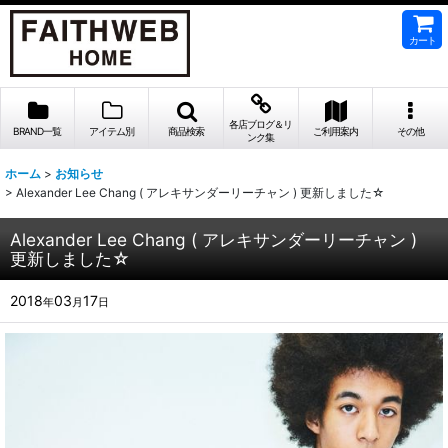
カート
各店ブログ＆リ
BRAND一覧
アイテム別
商品検索
ご利用案内
その他
ンク集
ホーム
>
お知らせ
>
Alexander Lee Chang ( アレキサンダーリーチャン ) 更新しました☆
Alexander Lee Chang ( アレキサンダーリーチャン )
更新しました☆
2018
03
17
年
月
日