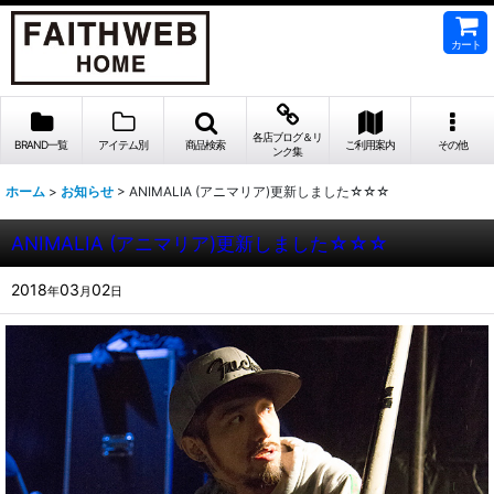
カート
各店ブログ＆リ
BRAND一覧
アイテム別
商品検索
ご利用案内
その他
ンク集
ホーム
>
お知らせ
>
ANIMALIA (アニマリア)更新しました☆☆☆
ANIMALIA (アニマリア)更新しました☆☆☆
2018
03
02
年
月
日