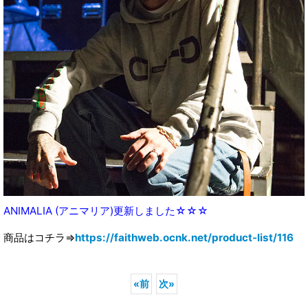
ANIMALIA (アニマリア)更新しました☆☆☆
商品はコチラ⇒
https://faithweb.ocnk.net/product-list/116
«
前
次
»