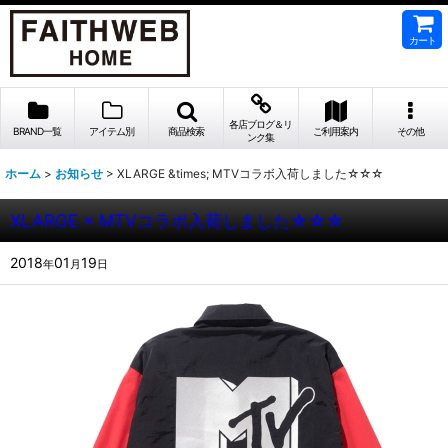
カート
各店ブログ＆リ
BRAND一覧
アイテム別
商品検索
ご利用案内
その他
ンク集
ホーム
>
お知らせ
>
XLARGE &times; MTVコラボ入荷しました☆☆☆
XLARGE × MTVコラボ入荷しました☆☆☆
2018
01
19
年
月
日