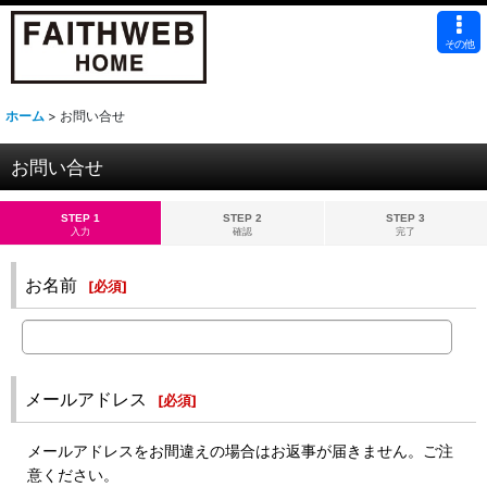
その他
ホーム
>
お問い合せ
お問い合せ
STEP 1
STEP 2
STEP 3
入力
確認
完了
お名前
[
必須
]
メールアドレス
[
必須
]
メールアドレスをお間違えの場合はお返事が届きません。ご注
意ください。