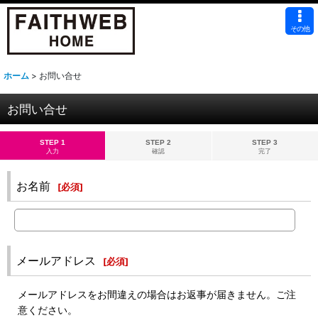
その他
ホーム
>
お問い合せ
お問い合せ
STEP 1
STEP 2
STEP 3
入力
確認
完了
お名前
[
必須
]
メールアドレス
[
必須
]
メールアドレスをお間違えの場合はお返事が届きません。ご注
意ください。