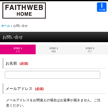
その他
ホーム
>
お問い合せ
お問い合せ
STEP 1
STEP 2
STEP 3
入力
確認
完了
お名前
[
必須
]
メールアドレス
[
必須
]
メールアドレスをお間違えの場合はお返事が届きません。ご注
意ください。