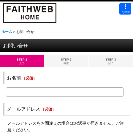
その他
ホーム
>
お問い合せ
お問い合せ
STEP 1
STEP 2
STEP 3
入力
確認
完了
お名前
[
必須
]
メールアドレス
[
必須
]
メールアドレスをお間違えの場合はお返事が届きません。ご注
意ください。