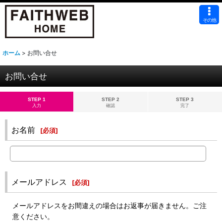
その他
ホーム
>
お問い合せ
お問い合せ
STEP 1
STEP 2
STEP 3
入力
確認
完了
お名前
[
必須
]
メールアドレス
[
必須
]
メールアドレスをお間違えの場合はお返事が届きません。ご注
意ください。