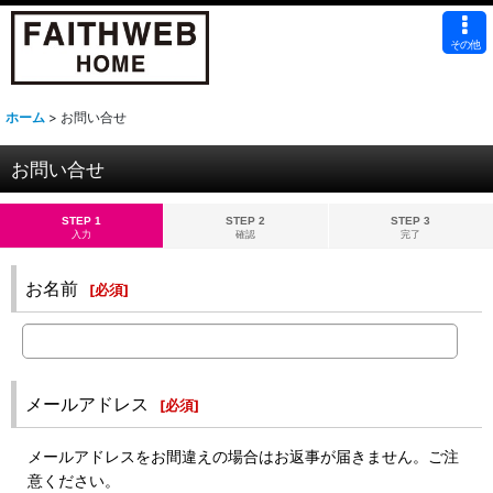
その他
ホーム
>
お問い合せ
お問い合せ
STEP 1
STEP 2
STEP 3
入力
確認
完了
お名前
[
必須
]
メールアドレス
[
必須
]
メールアドレスをお間違えの場合はお返事が届きません。ご注
意ください。